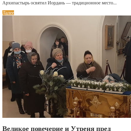
Архипастырь освятил Иордань — традиционное место...
Далее
Великое повечерие и Утреня пред