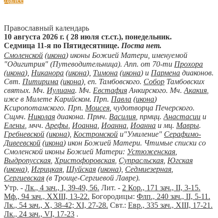
Православный календарь
10 августа 2026 г. ( 28 июля ст.ст.), понедельник.
Седмица 11-я по Пятидесятнице.
Поста нет.
Смоленской
(
икона
) иконы Божией Матери, именуемой
"Одигитрия" (Путеводительница). Апп. от 70-ти
Прохора
(
икона
),
Никанора
(
икона
),
Тимона
(
икона
) и
Пармена
диаконов.
Свт.
Питирима
(
икона
), еп. Тамбовского.
Собор
Тамбовских
святых. Мч.
Иулиана
. Мч.
Евстафия
Анкирского. Мч.
Акакия
,
иже в Милете Карийском. Прп.
Павла
(
икона
)
Ксиропотамского. Прп.
Моисея
, чудотворца Печерского.
Сщмч.
Николая
диакона. Прмч.
Василия
, прмцц.
Анастасии
и
Елены
, мчч.
Арефы
,
Иоанна
,
Иоанна
,
Иоанна
и мц.
Мавры
.
Гребневской
(
икона
),
Костромской
и"Умиление"
Серафимо-
Дивеевской
(
икона
) икон Божией Матери. Чтимые списки со
Смоленской иконы Божией Матери:
Устюженская
,
Выдропусская
,
Христофоровская
,
Супрасльская
,
Югская
(
икона
),
Игрицкая
,
Шуйская
(
икона
),
Седмиезерная
,
Сергиевская
(в Троице-Сергиевой Лавре).
Утр. -
Лк., 4 зач., I, 39-49, 56.
Лит. -
2 Кор., 171 зач., II, 3-15.
Мф., 94 зач., XXIII, 13-22.
Богородицы:
Флп., 240 зач., II, 5-11.
Лк., 54 зач., X, 38-42; XI, 27-28.
Свт.:
Евр., 335 зач., XIII, 17-21.
Лк., 24 зач., VI, 17-23
.