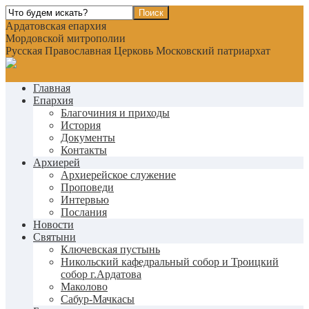
Ардатовская епархия
Мордовской митрополии
Русская Православная Церковь Московский патриархат
Главная
Епархия
Благочиния и приходы
История
Документы
Контакты
Архиерей
Архиерейское служение
Проповеди
Интервью
Послания
Новости
Святыни
Ключевская пустынь
Никольский кафедральный собор и Троицкий
собор г.Ардатова
Маколово
Сабур-Мачкасы