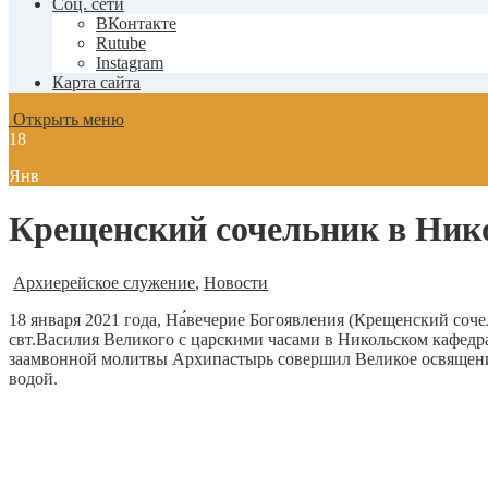
Соц. сети
ВКонтакте
Rutube
Instagram
Карта сайта
Открыть меню
18
Янв
Крещенский сочельник в Нико
Архиерейское служение
,
Новости
18 января 2021 года, На́вечерие Богоявления (Крещенский с
свт.Василия Великого с царскими часами в Никольском кафедр
заамвонной молитвы Архипастырь совершил Великое освящени
водой.