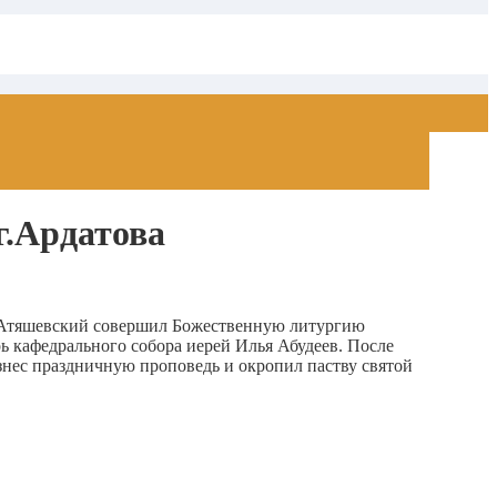
г.Ардатова
и Атяшевский совершил Божественную литургию
ь кафедрального собора иерей Илья Абудеев. После
ес праздничную проповедь и окропил паству святой