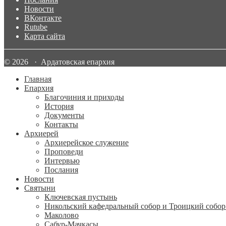
Новости
ВКонтакте
Rutube
Карта сайта
© 2026 · Ардатовская епархия
Главная
Епархия
Благочиния и приходы
История
Документы
Контакты
Архиерей
Архиерейское служение
Проповеди
Интервью
Послания
Новости
Святыни
Ключевская пустынь
Никольский кафедральный собор и Троицкий собор
Маколово
Сабур-Мачкасы