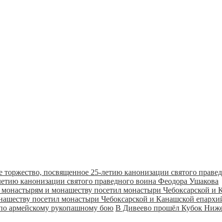
летию канонизации святого праведного воина Феодора Ушакова
онашеству посетил монастыри Чебоксарской и Канашской епарх
В Дивеево прошёл Кубок Ниже