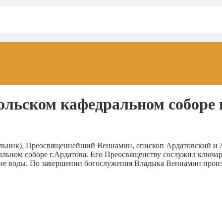
льском кафедральном соборе 
очельник), Преосвященнейший Вениамин, епископ Ардатовский 
альном соборе г.Ардатова. Его Преосвященству сослужил ключар
е воды. По завершении богослужения Владыка Вениамин произн