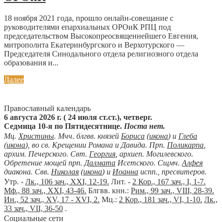
18 ноября 2021 года, прошло онлайн-совещание с
руководителями епархиальных ОРОиК РПЦ под
председательством Высокопреосвященнейшего Евгения,
митрополита Екатеринбургского и Верхотурского —
Председателя Синодального отдела религиозного отдела
образования и...
Далее
Православный календарь
6 августа 2026 г. ( 24 июля ст.ст.), четверг.
Седмица 10-я по Пятидесятнице.
Поста нет.
Мц.
Христины
. Мчч. блгвв. князей
Бориса
(
икона
) и
Глеба
(
икона
), во св. Крещении Романа и Давида. Прп.
Поликарпа
,
архим. Печерского. Свт.
Георгия
, архиеп. Могилевского.
Обретение мощей прп.
Далмата
Исетского. Сщмч.
Алфея
диакона. Свв.
Николая
(
икона
) и
Иоанна
испп., пресвитеров.
Утр. -
Лк., 106 зач., XXI, 12-19.
Лит. -
2 Кор., 167 зач., I, 1-7.
Мф., 88 зач., XXI, 43-46.
Блгвв. кнн.:
Рим., 99 зач., VIII, 28-39.
Ин., 52 зач., XV, 17 - XVI, 2.
Мц.:
2 Кор., 181 зач., VI, 1-10.
Лк.,
33 зач., VII, 36-50
.
Социальные сети