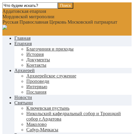
Ардатовская епархия
Мордовской митрополии
Русская Православная Церковь Московский патриархат
Главная
Епархия
Благочиния и приходы
История
Документы
Контакты
Архиерей
Архиерейское служение
Проповеди
Интервью
Послания
Новости
Святыни
Ключевская пустынь
Никольский кафедральный собор и Троицкий
собор г.Ардатова
Маколово
Сабур-Мачкасы