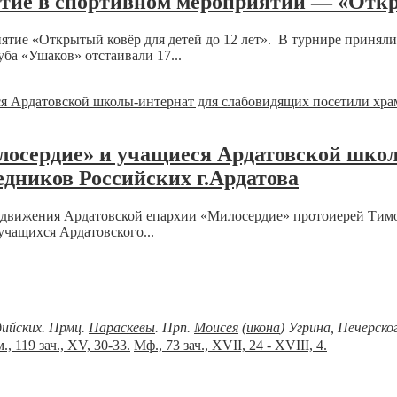
тие в спортивном мероприятии — «Откры
иятие «Открытый ковёр для детей до 12 лет». В турнире приняли
ба «Ушаков» отстаивали 17...
осердие» и учащиеся Ардатовской школ
дников Российских г.Ардатова
о движения Ардатовской епархии «Милосердие» протоиерей Тим
чащихся Ардатовского...
дийских. Прмц.
Параскевы
. Прп.
Моисея
(
икона
) Угрина, Печерск
., 119 зач., XV, 30-33.
Мф., 73 зач., XVII, 24 - XVIII, 4.