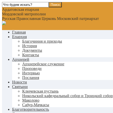
Ардатовская епархия
Мордовской митрополии
Русская Православная Церковь Московский патриархат
Главная
Епархия
Благочиния и приходы
История
Документы
Контакты
Архиерей
Архиерейское служение
Проповеди
Интервью
Послания
Новости
Святыни
Ключевская пустынь
Никольский кафедральный собор и Троицкий собор
Маколово
Сабур-Мачкасы
Благотворительность