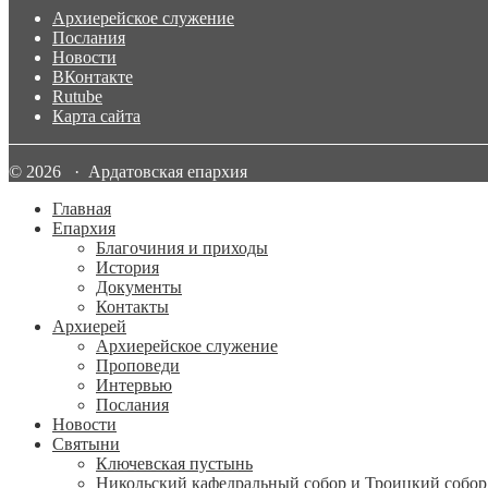
Архиерейское служение
Послания
Новости
ВКонтакте
Rutube
Карта сайта
© 2026 · Ардатовская епархия
Главная
Епархия
Благочиния и приходы
История
Документы
Контакты
Архиерей
Архиерейское служение
Проповеди
Интервью
Послания
Новости
Святыни
Ключевская пустынь
Никольский кафедральный собор и Троицкий собор