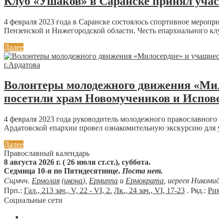
Клуб «Ушаков» в Саранске принял учас
4 февраля 2023 года в Саранске состоялось спортивное меропр
Пензенской и Нижегородской области. Честь епархиального клу
Далее
Волонтеры молодежного движения «Мил
посетили храм Новомучеников и Испове
4 февраля 2023 года руководитель молодежного православног
Ардатовской епархии провел ознакомительную экскурсию для у
Далее
Православный календарь
8 августа 2026 г. ( 26 июля ст.ст.), суббота.
Седмица 10-я по Пятидесятнице.
Поста нет.
Сщмчч.
Ермолая
(
икона
),
Ермиппа
и
Ермократа
, иереев Никоми
Прп.:
Гал., 213 зач., V, 22 - VI, 2.
Лк., 24 зач., VI, 17-23
. Ряд.:
Рим
Социальные сети