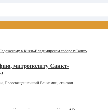
фию, митрополиту Санкт-
га
ской, Преосвященнейший Вениамин, епископ