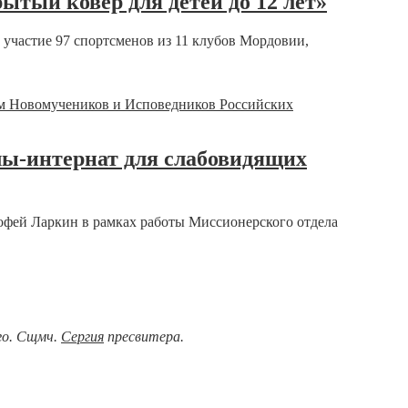
тый ковёр для детей до 12 лет»
 участие 97 спортсменов из 11 клубов Мордовии,
ы-интернат для слабовидящих
офей Ларкин в рамках работы Миссионерского отдела
ого. Сщмч.
Сергия
пресвитера.