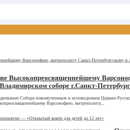
ние Высокопреосвященнейшему Варсоно
Владимирском соборе г.Санкт-Петербур
празднование Собора новомучеников и исповедников Церкви Рус
копреосвященнейшему Варсонофию, митрополиту...