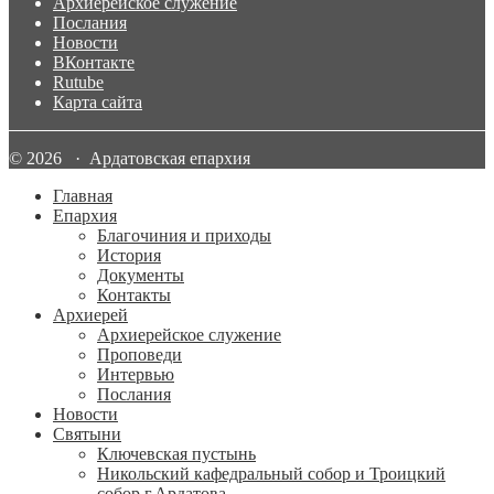
Архиерейское служение
Послания
Новости
ВКонтакте
Rutube
Карта сайта
© 2026 · Ардатовская епархия
Главная
Епархия
Благочиния и приходы
История
Документы
Контакты
Архиерей
Архиерейское служение
Проповеди
Интервью
Послания
Новости
Святыни
Ключевская пустынь
Никольский кафедральный собор и Троицкий
собор г.Ардатова