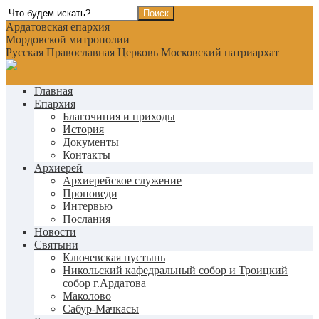
Ардатовская епархия
Мордовской митрополии
Русская Православная Церковь Московский патриархат
Главная
Епархия
Благочиния и приходы
История
Документы
Контакты
Архиерей
Архиерейское служение
Проповеди
Интервью
Послания
Новости
Святыни
Ключевская пустынь
Никольский кафедральный собор и Троицкий
собор г.Ардатова
Маколово
Сабур-Мачкасы