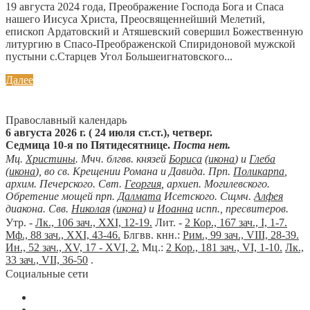
19 августа 2024 года, Преображение Господа Бога и Спаса
нашего Иисуса Христа, Преосвященнейший Мелетий,
епископ Ардатовский и Атяшевский совершил Божественную
литургию в Спасо-Преображенской Спиридоновой мужской
пустыни с.Старцев Угол Большеигнатовского...
Далее
Православный календарь
6 августа 2026 г. ( 24 июля ст.ст.), четверг.
Седмица 10-я по Пятидесятнице.
Поста нет.
Мц.
Христины
. Мчч. блгвв. князей
Бориса
(
икона
) и
Глеба
(
икона
), во св. Крещении Романа и Давида. Прп.
Поликарпа
,
архим. Печерского. Свт.
Георгия
, архиеп. Могилевского.
Обретение мощей прп.
Далмата
Исетского. Сщмч.
Алфея
диакона. Свв.
Николая
(
икона
) и
Иоанна
испп., пресвитеров.
Утр. -
Лк., 106 зач., XXI, 12-19.
Лит. -
2 Кор., 167 зач., I, 1-7.
Мф., 88 зач., XXI, 43-46.
Блгвв. кнн.:
Рим., 99 зач., VIII, 28-39.
Ин., 52 зач., XV, 17 - XVI, 2.
Мц.:
2 Кор., 181 зач., VI, 1-10.
Лк.,
33 зач., VII, 36-50
.
Социальные сети