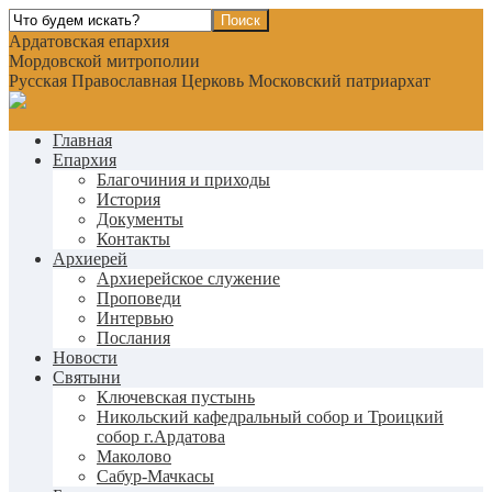
Ардатовская епархия
Мордовской митрополии
Русская Православная Церковь Московский патриархат
Главная
Епархия
Благочиния и приходы
История
Документы
Контакты
Архиерей
Архиерейское служение
Проповеди
Интервью
Послания
Новости
Святыни
Ключевская пустынь
Никольский кафедральный собор и Троицкий
собор г.Ардатова
Маколово
Сабур-Мачкасы