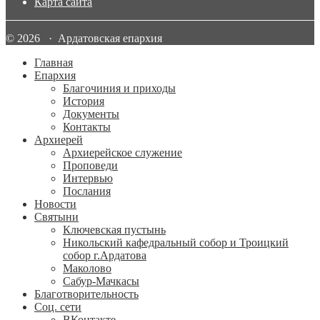
Карта сайта
© 2026 · Ардатовская епархия
Главная
Епархия
Благочиния и приходы
История
Документы
Контакты
Архиерей
Архиерейское служение
Проповеди
Интервью
Послания
Новости
Святыни
Ключевская пустынь
Никольский кафедральный собор и Троицкий
собор г.Ардатова
Маколово
Сабур-Мачкасы
Благотворительность
Соц. сети
ВКонтакте