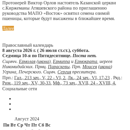
Протоиерей Виктор Орлов настоятель Казанской церкви
с.Киржеманы Атяшевского района по приглашению
руководства МАПО «Восток» освятил семена озимой
пшеницы, которые будут высажены в ближайшее время.
Далее
Православный календарь
8 августа 2026 г. ( 26 июля ст.ст.), суббота.
Седмица 10-я по Пятидесятнице.
Поста нет.
Сщмчч.
Ермолая
(
икона
),
Ермиппа
и
Ермократа
, иереев
Никомидийских. Прмц.
Параскевы
. Прп.
Моисея
(
икона
)
Угрина, Печерского. Сщмч.
Сергия
пресвитера.
Прп.:
Гал., 213 зач., V, 22 - VI, 2.
Лк., 24 зач., VI, 17-23
. Ряд.:
Рим., 119 зач., XV, 30-33.
Мф., 73 зач., XVII, 24 - XVIII, 4.
Социальные сети
Август 2024
Пн
Вт
Ср
Чт
Пт
Сб
Вс