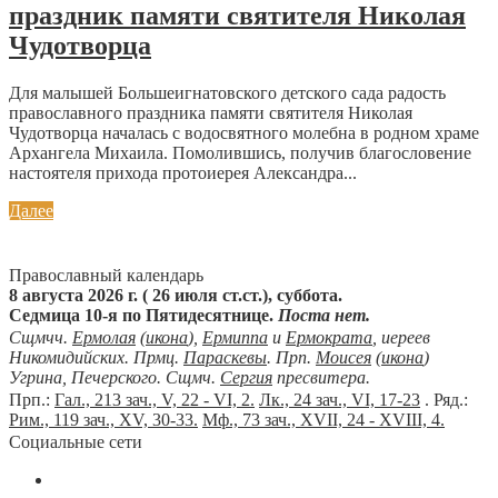
праздник памяти святителя Николая
Чудотворца
Для малышей Большеигнатовского детского сада радость
православного праздника памяти святителя Николая
Чудотворца началась с водосвятного молебна в родном храме
Архангела Михаила. Помолившись, получив благословение
настоятеля прихода протоиерея Александра...
Далее
Православный календарь
8 августа 2026 г. ( 26 июля ст.ст.), суббота.
Седмица 10-я по Пятидесятнице.
Поста нет.
Сщмчч.
Ермолая
(
икона
),
Ермиппа
и
Ермократа
, иереев
Никомидийских. Прмц.
Параскевы
. Прп.
Моисея
(
икона
)
Угрина, Печерского. Сщмч.
Сергия
пресвитера.
Прп.:
Гал., 213 зач., V, 22 - VI, 2.
Лк., 24 зач., VI, 17-23
. Ряд.:
Рим., 119 зач., XV, 30-33.
Мф., 73 зач., XVII, 24 - XVIII, 4.
Социальные сети