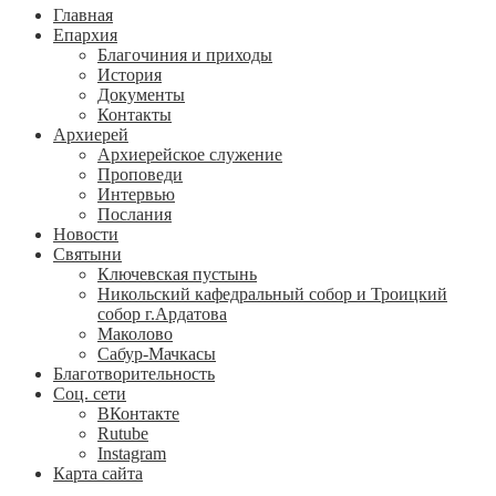
Главная
Епархия
Благочиния и приходы
История
Документы
Контакты
Архиерей
Архиерейское служение
Проповеди
Интервью
Послания
Новости
Святыни
Ключевская пустынь
Никольский кафедральный собор и Троицкий
собор г.Ардатова
Маколово
Сабур-Мачкасы
Благотворительность
Соц. сети
ВКонтакте
Rutube
Instagram
Карта сайта