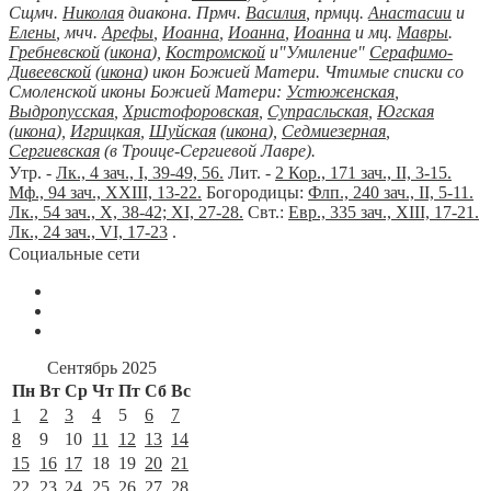
Сщмч.
Николая
диакона. Прмч.
Василия
, прмцц.
Анастасии
и
Елены
, мчч.
Арефы
,
Иоанна
,
Иоанна
,
Иоанна
и мц.
Мавры
.
Гребневской
(
икона
),
Костромской
и"Умиление"
Серафимо-
Дивеевской
(
икона
) икон Божией Матери. Чтимые списки со
Смоленской иконы Божией Матери:
Устюженская
,
Выдропусская
,
Христофоровская
,
Супрасльская
,
Югская
(
икона
),
Игрицкая
,
Шуйская
(
икона
),
Седмиезерная
,
Сергиевская
(в Троице-Сергиевой Лавре).
Утр. -
Лк., 4 зач., I, 39-49, 56.
Лит. -
2 Кор., 171 зач., II, 3-15.
Мф., 94 зач., XXIII, 13-22.
Богородицы:
Флп., 240 зач., II, 5-11.
Лк., 54 зач., X, 38-42; XI, 27-28.
Свт.:
Евр., 335 зач., XIII, 17-21.
Лк., 24 зач., VI, 17-23
.
Социальные сети
Сентябрь 2025
Пн
Вт
Ср
Чт
Пт
Сб
Вс
1
2
3
4
5
6
7
8
9
10
11
12
13
14
15
16
17
18
19
20
21
22
23
24
25
26
27
28