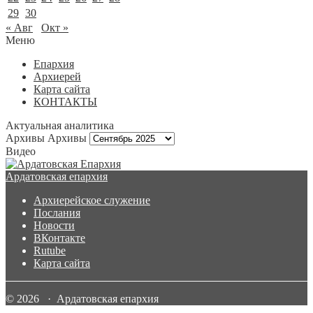
29
30
« Авг
Окт »
Меню
Епархия
Архиерей
Карта сайта
КОНТАКТЫ
Актуальная аналитика
Архивы
Архивы
Видео
Ардатовская епархия
Архиерейское служение
Послания
Новости
ВКонтакте
Rutube
Карта сайта
© 2026 · Ардатовская епархия