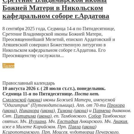
Божией Матери в Никольском
кафедральном соборе г.Ардатова
8 сентября 2025 года, Седмица 14-я по Пятидесятнице,
Сретение Владимирской иконы Божией Матери,
Преосвященнейший Мелетий, епископ Ардатовский и
Атяшевский совершил Божественную литургию в
Никольском кафедральном соборе г.Ардатова. Его
Преосвященству сослужили...
Далее
Православный календарь
10 августа 2026 г. ( 28 июля ст.ст.), понедельник.
Седмица 11-я по Пятидесятнице.
Поста нет.
Смоленской
(
икона
) иконы Божией Матери, именуемой
"Одигитрия" (Путеводительница). Апп. от 70-ти
Прохора
(
икона
),
Никанора
(
икона
),
Тимона
(
икона
) и
Пармена
диаконов.
Свт.
Питирима
(
икона
), еп. Тамбовского.
Собор
Тамбовских
святых. Мч.
Иулиана
. Мч.
Евстафия
Анкирского. Мч.
Акакия
,
иже в Милете Карийском. Прп.
Павла
(
икона
)
Ксиропотамского. Прп.
Моисея
, чудотворца Печерского.