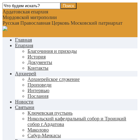
Ардатовская епархия
Мордовской митрополии
Русская Православная Церковь Московский патриархат
Главная
Епархия
Благочиния и приходы
История
Документы
Контакты
Архиерей
Архиерейское служение
Проповеди
Интервью
Послания
Новости
Святыни
Ключевская пустынь
Никольский кафедральный собор и Троицкий
собор г.Ардатова
Маколово
Сабур-Мачкасы