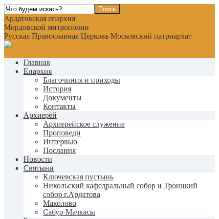
Ардатовская епархия
Мордовской митрополии
Русская Православная Церковь Московский патриархат
Главная
Епархия
Благочиния и приходы
История
Документы
Контакты
Архиерей
Архиерейское служение
Проповеди
Интервью
Послания
Новости
Святыни
Ключевская пустынь
Никольский кафедральный собор и Троицкий
собор г.Ардатова
Маколово
Сабур-Мачкасы