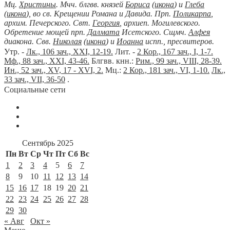
Мц.
Христины
. Мчч. блгвв. князей
Бориса
(
икона
) и
Глеба
(
икона
), во св. Крещении Романа и Давида. Прп.
Поликарпа
,
архим. Печерского. Свт.
Георгия
, архиеп. Могилевского.
Обретение мощей прп.
Далмата
Исетского. Сщмч.
Алфея
диакона. Свв.
Николая
(
икона
) и
Иоанна
испп., пресвитеров.
Утр. -
Лк., 106 зач., XXI, 12-19.
Лит. -
2 Кор., 167 зач., I, 1-7.
Мф., 88 зач., XXI, 43-46.
Блгвв. кнн.:
Рим., 99 зач., VIII, 28-39.
Ин., 52 зач., XV, 17 - XVI, 2.
Мц.:
2 Кор., 181 зач., VI, 1-10.
Лк.,
33 зач., VII, 36-50
.
Социальные сети
Сентябрь 2025
Пн
Вт
Ср
Чт
Пт
Сб
Вс
1
2
3
4
5
6
7
8
9
10
11
12
13
14
15
16
17
18
19
20
21
22
23
24
25
26
27
28
29
30
« Авг
Окт »