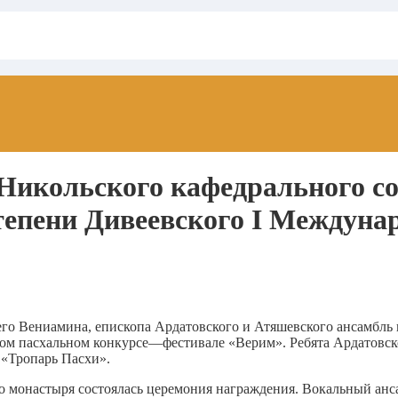
икольского кафедрального со
тепени Дивеевского I Междуна
о Вениамина, епископа Ардатовского и Атяшевского ансамбль
ном пасхальном конкурсе—фестивале «Верим». Ребята Ардатовс
 «Тропарь Пасхи».
о монастыря состоялась церемония награждения. Вокальный анс