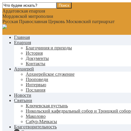
Ардатовская епархия
Мордовской митрополии
Русская Православная Церковь Московский патриархат
Главная
Епархия
Благочиния и приходы
История
Документы
Контакты
Архиерей
Архиерейское служение
Проповеди
Интервью
Послания
Новости
Святыни
Ключевская пустынь
Никольский кафедральный собор и Троицкий собор
Маколово
Сабур-Мачкасы
Благотворительность