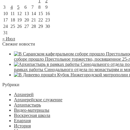
1
2
3
4
5
6
7
8
9
10
11
12
13
14
15
16
17
18
19
20
21
22
23
24
25
26
27
28
29
30
31
« Июл
Свежие новости
соборе прошло Престольное торжество, посвященное 25-
рамках работы Синодального отдела по монастырям и м
Рубрики
Архиерей
Архиерейское служение
Архипастырь
Видео-материалы
Воскресная школа
Епархия
История