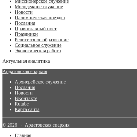
Миссионерское служение
Молодежное служение
Новости
Паломническая поездка
Послания
Православный пост
Праздники
Религиозное образование
Социальное служение
Экологическая работа
Актуальная аналитика
Ардатовская епархия
Архиерейское служение
Послания
Новости
ВКонтакте
Rutube
Карта сайта
© 2026 · Ардатовская епархия
Главная