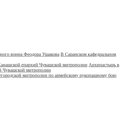
В Саранском кафедральном
Архипастырь в
ий Чувашской митрополии
городской митрополии по армейскому рукопашному бою