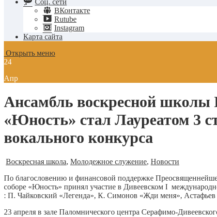
Соц. сети
ВКонтакте
Rutube
Instagram
Карта сайта
Открыть меню
24
Апр
Ансамбль воскресной школы Н
«Юность» стал Лауреатом 3 с
вокального конкурса
Воскресная школа
,
Молодежное служение
,
Новости
По благословению и финансовой поддержке Преосвященнейшег
соборе «Юность» принял участие в Дивеевском I международ
: П. Чайковский «Легенда», К. Симонов «Жди меня», Астафьев
23 апреля в зале Паломнического центра Серафимо-Дивеевског