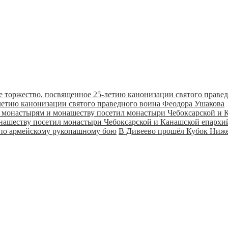
летию канонизации святого праведного воина Феодора Ушакова
онашеству посетил монастыри Чебоксарской и Канашской епарх
В Дивеево прошёл Кубок Ниже