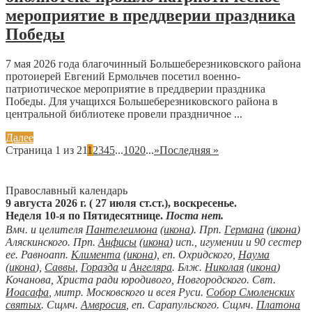
мероприятие в преддверии праздника
Победы
7 мая 2026 года благочинный Большеберезниковского района
протоиерей Евгений Ермольчев посетил военно-
патриотическое мероприятие в преддверии праздника
Победы. Для учащихся Большеберезниковского района в
центральной библиотеке провели праздничное ...
Далее
Страница 1 из 21
1
2
3
4
5
...
10
20
...
»
Последняя »
Православный календарь
9 августа 2026 г. ( 27 июля ст.ст.), воскресенье.
Неделя 10-я по Пятидесятнице.
Поста нет.
Вмч. и целителя
Пантелеимона
(
икона
). Прп.
Германа
(
икона
)
Аляскинского. Прп.
Анфисы
(
икона
) исп., игумении и 90 сестер
ее. Равноапп.
Климента
(
икона
), еп. Охридского,
Наума
(
икона
),
Саввы
,
Горазда
и
Ангеляра
. Блж.
Николая
(
икона
)
Кочанова, Христа ради юродивого, Новгородского. Свт.
Иоасафа
, митр. Московского и всея Руси.
Собор Смоленских
святых
. Сщмч.
Амвросия
, еп. Сарапульского. Сщмч.
Платона