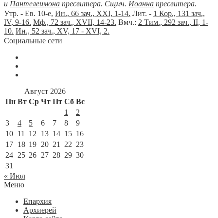
и
Пантелеимона
пресвитера. Сщмч.
Иоанна
пресвитера.
Утр. - Ев. 10-е,
Ин., 66 зач., XXI, 1-14.
Лит. -
1 Кор., 131 зач.,
IV, 9-16.
Мф., 72 зач., XVII, 14-23.
Вмч.:
2 Тим., 292 зач., II, 1-
10.
Ин., 52 зач., XV, 17 - XVI, 2.
Социальные сети
Август 2026
Пн
Вт
Ср
Чт
Пт
Сб
Вс
1
2
3
4
5
6
7
8
9
10
11
12
13
14
15
16
17
18
19
20
21
22
23
24
25
26
27
28
29
30
31
« Июл
Меню
Епархия
Архиерей