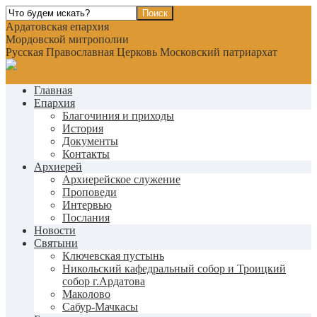
Ардатовская епархия
Мордовской митрополии
Русская Православная Церковь Московский патриархат
Главная
Епархия
Благочиния и приходы
История
Документы
Контакты
Архиерей
Архиерейское служение
Проповеди
Интервью
Послания
Новости
Святыни
Ключевская пустынь
Никольский кафедральный собор и Троицкий
собор г.Ардатова
Маколово
Сабур-Мачкасы