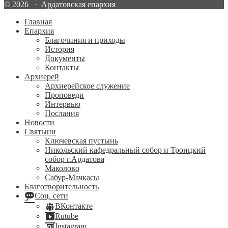
© 2026 · Ардатовская епархия
Главная
Епархия
Благочиния и приходы
История
Документы
Контакты
Архиерей
Архиерейское служение
Проповеди
Интервью
Послания
Новости
Святыни
Ключевская пустынь
Никольский кафедральный собор и Троицкий
собор г.Ардатова
Маколово
Сабур-Мачкасы
Благотворительность
Соц. сети
ВКонтакте
Rutube
Instagram