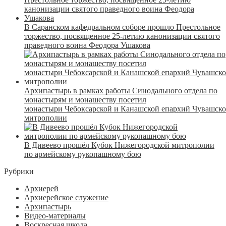
В Саранском кафедральном соборе прошло Престольное
торжество, посвященное 25-летию канонизации святого
праведного воина Феодора Ушакова
Архипастырь в рамках работы Синодального отдела по
монастырям и монашеству посетил
монастыри Чебоксарской и Канашской епархий Чувашск
митрополии
В Дивеево прошёл Кубок Нижегородской митрополии
по армейскому рукопашному бою
Рубрики
Архиерей
Архиерейское служение
Архипастырь
Видео-материалы
Воскресная школа