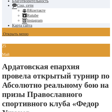
Благотворительность
Соц. сети
ВКонтакте
Rutube
Instagram
Карта сайта
Открыть меню
25
Май
Ардатовская епархия
провела открытый турнир по
Абсолютно реальному бою на
призы Православного
спортивного клуба «Федор