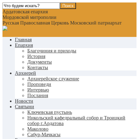
Ардатовская епархия
Мордовской митрополии
Русская Православная Церковь Московский патриархат
Главная
Епархия
Благочиния и приходы
История
Документы
Контакты
Архиерей
Архиерейское служение
Проповеди
Интервью
Послания
Новости
Святыни
Ключевская пустынь
Никольский кафедральный собор и Троицкий
собор г.Ардатова
Маколово
Сабур-Мачкасы