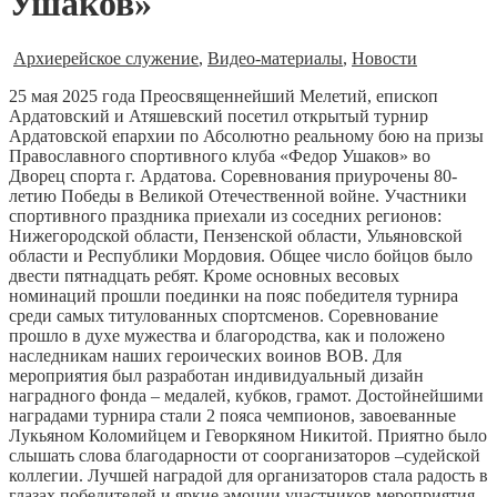
Ушаков»
Архиерейское служение
,
Видео-материалы
,
Новости
25 мая 2025 года Преосвященнейший Мелетий, епископ
Ардатовский и Атяшевский посетил открытый турнир
Ардатовской епархии по Абсолютно реальному бою на призы
Православного спортивного клуба «Федор Ушаков» во
Дворец спорта г. Ардатова. Соревнования приурочены 80-
летию Победы в Великой Отечественной войне. Участники
спортивного праздника приехали из соседних регионов:
Нижегородской области, Пензенской области, Ульяновской
области и Республики Мордовия. Общее число бойцов было
двести пятнадцать ребят. Кроме основных весовых
номинаций прошли поединки на пояс победителя турнира
среди самых титулованных спортсменов. Соревнование
прошло в духе мужества и благородства, как и положено
наследникам наших героических воинов ВОВ. Для
мероприятия был разработан индивидуальный дизайн
наградного фонда – медалей, кубков, грамот. Достойнейшими
наградами турнира стали 2 пояса чемпионов, завоеванные
Лукьяном Коломийцем и Геворкяном Никитой. Приятно было
слышать слова благодарности от соорганизаторов –судейской
коллегии. Лучшей наградой для организаторов стала радость в
глазах победителей и яркие эмоции участников мероприятия.