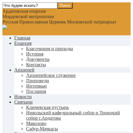
Ардатовская епархия
Мордовской митрополии
Русская Православная Церковь Московский патриархат
Главная
Епархия
Благочиния и приходы
История
Документы
Контакты
Архиерей
Архиерейское служение
Проповеди
Интервью
Послания
Новости
Святыни
Ключевская пустынь
Никольский кафедральный собор и Троицкий
собор г.Ардатова
Маколово
Сабур-Мачкасы