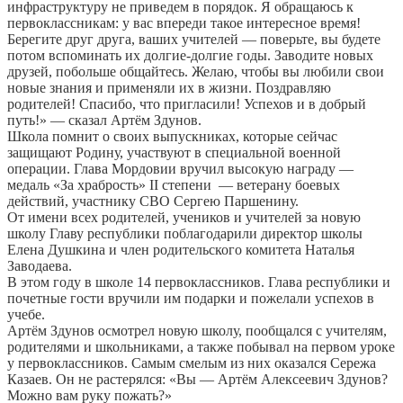
инфраструктуру не приведем в порядок. Я обращаюсь к
первоклассникам: у вас впереди такое интересное время!
Берегите друг друга, ваших учителей — поверьте, вы будете
потом вспоминать их долгие-долгие годы. Заводите новых
друзей, побольше общайтесь. Желаю, чтобы вы любили свои
новые знания и применяли их в жизни. Поздравляю
родителей! Спасибо, что пригласили! Успехов и в добрый
путь!» — сказал Артём Здунов.
Школа помнит о своих выпускниках, которые сейчас
защищают Родину, участвуют в специальной военной
операции. Глава Мордовии вручил высокую награду —
медаль «За храбрость» II степени — ветерану боевых
действий, участнику СВО Сергею Паршенину.
От имени всех родителей, учеников и учителей за новую
школу Главу республики поблагодарили директор школы
Елена Душкина и член родительского комитета Наталья
Заводаева.
В этом году в школе 14 первоклассников. Глава республики и
почетные гости вручили им подарки и пожелали успехов в
учебе.
Артём Здунов осмотрел новую школу, пообщался с учителям,
родителями и школьниками, а также побывал на первом уроке
у первоклассников. Самым смелым из них оказался Сережа
Казаев. Он не растерялся: «Вы — Артём Алексеевич Здунов?
Можно вам руку пожать?»