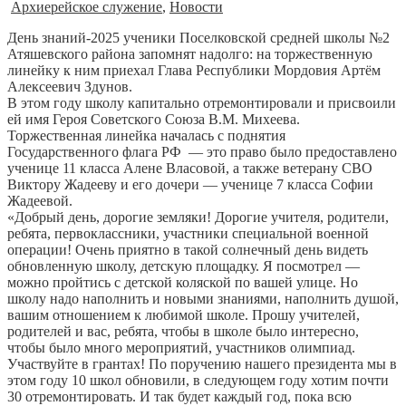
Архиерейское служение
,
Новости
День знаний-2025 ученики Поселковской средней школы №2
Атяшевского района запомнят надолго: на торжественную
линейку к ним приехал Глава Республики Мордовия Артём
Алексеевич Здунов.
В этом году школу капитально отремонтировали и присвоили
ей имя Героя Советского Союза В.М. Михеева.
Торжественная линейка началась с поднятия
Государственного флага РФ — это право было предоставлено
ученице 11 класса Алене Власовой, а также ветерану СВО
Виктору Жадееву и его дочери — ученице 7 класса Софии
Жадеевой.
«Добрый день, дорогие земляки! Дорогие учителя, родители,
ребята, первоклассники, участники специальной военной
операции! Очень приятно в такой солнечный день видеть
обновленную школу, детскую площадку. Я посмотрел —
можно пройтись с детской коляской по вашей улице. Но
школу надо наполнить и новыми знаниями, наполнить душой,
вашим отношением к любимой школе. Прошу учителей,
родителей и вас, ребята, чтобы в школе было интересно,
чтобы было много мероприятий, участников олимпиад.
Участвуйте в грантах! По поручению нашего президента мы в
этом году 10 школ обновили, в следующем году хотим почти
30 отремонтировать. И так будет каждый год, пока всю