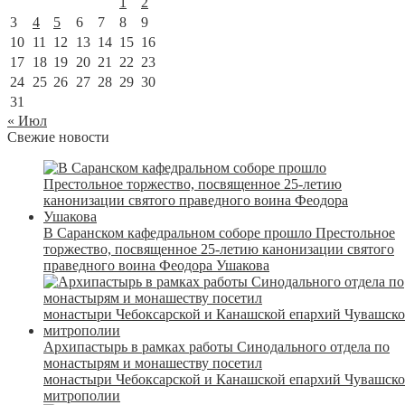
1
2
3
4
5
6
7
8
9
10
11
12
13
14
15
16
17
18
19
20
21
22
23
24
25
26
27
28
29
30
31
« Июл
Свежие новости
В Саранском кафедральном соборе прошло Престольное
торжество, посвященное 25-летию канонизации святого
праведного воина Феодора Ушакова
Архипастырь в рамках работы Синодального отдела по
монастырям и монашеству посетил
монастыри Чебоксарской и Канашской епархий Чувашск
митрополии