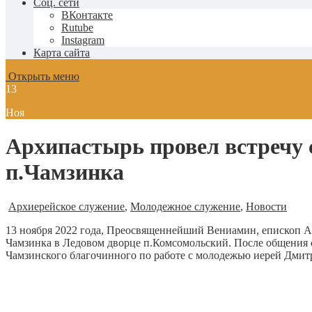
Соц. сети
ВКонтакте
Rutube
Instagram
Карта сайта
Открыть меню
13
Ноя
Архипастырь провел встречу 
п.Чамзинка
Архиерейское служение
,
Молодежное служение
,
Новости
13 ноября 2022 года, Преосвященнейший Вениамин, епископ А
Чамзинка в Ледовом дворце п.Комсомольский. После общения 
Чамзинского благочинного по работе с молодежью иерей Дмит