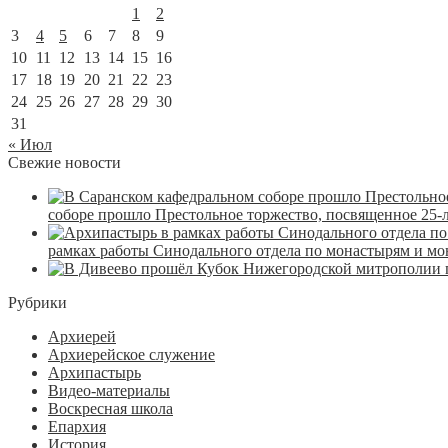
1
2
3
4
5
6
7
8
9
10
11
12
13
14
15
16
17
18
19
20
21
22
23
24
25
26
27
28
29
30
31
« Июл
Свежие новости
соборе прошло Престольное торжество, посвященное 25-
рамках работы Синодального отдела по монастырям и м
Рубрики
Архиерей
Архиерейское служение
Архипастырь
Видео-материалы
Воскресная школа
Епархия
История