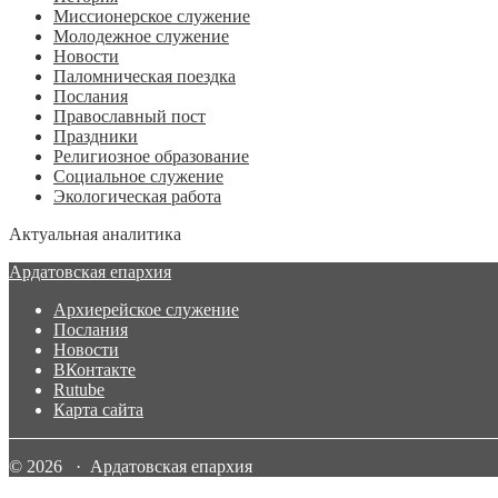
Миссионерское служение
Молодежное служение
Новости
Паломническая поездка
Послания
Православный пост
Праздники
Религиозное образование
Социальное служение
Экологическая работа
Актуальная аналитика
Ардатовская епархия
Архиерейское служение
Послания
Новости
ВКонтакте
Rutube
Карта сайта
© 2026 · Ардатовская епархия