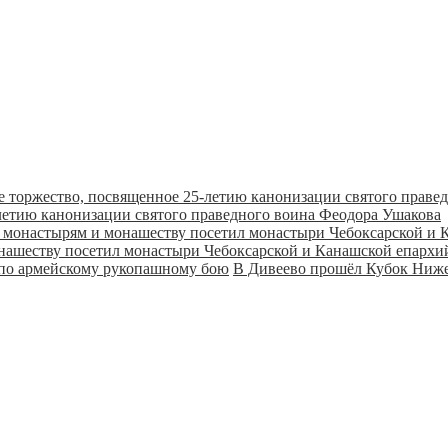
летию канонизации святого праведного воина Феодора Ушакова
онашеству посетил монастыри Чебоксарской и Канашской епарх
В Дивеево прошёл Кубок Ниже