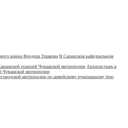
В Саранском кафедральном
Архипастырь в
ий Чувашской митрополии
городской митрополии по армейскому рукопашному бою