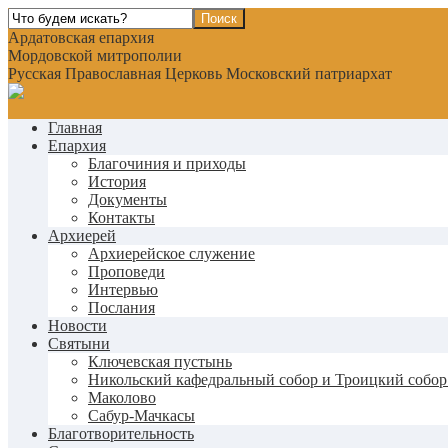
Ардатовская епархия
Мордовской митрополии
Русская Православная Церковь Московский патриархат
Главная
Епархия
Благочиния и приходы
История
Документы
Контакты
Архиерей
Архиерейское служение
Проповеди
Интервью
Послания
Новости
Святыни
Ключевская пустынь
Никольский кафедральный собор и Троицкий собор
Маколово
Сабур-Мачкасы
Благотворительность