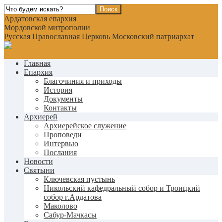
Ардатовская епархия
Мордовской митрополии
Русская Православная Церковь Московский патриархат
Главная
Епархия
Благочиния и приходы
История
Документы
Контакты
Архиерей
Архиерейское служение
Проповеди
Интервью
Послания
Новости
Святыни
Ключевская пустынь
Никольский кафедральный собор и Троицкий
собор г.Ардатова
Маколово
Сабур-Мачкасы