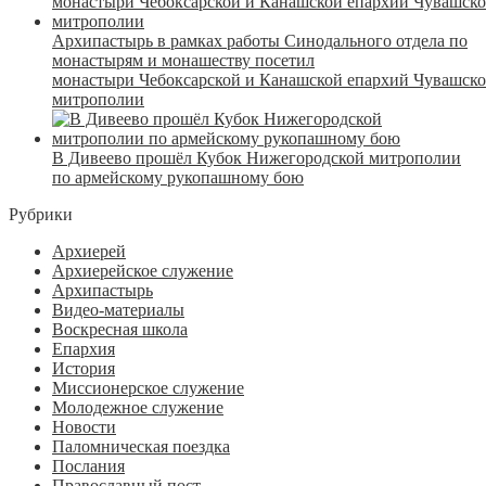
Архипастырь в рамках работы Синодального отдела по
монастырям и монашеству посетил
монастыри Чебоксарской и Канашской епархий Чувашск
митрополии
В Дивеево прошёл Кубок Нижегородской митрополии
по армейскому рукопашному бою
Рубрики
Архиерей
Архиерейское служение
Архипастырь
Видео-материалы
Воскресная школа
Епархия
История
Миссионерское служение
Молодежное служение
Новости
Паломническая поездка
Послания
Православный пост