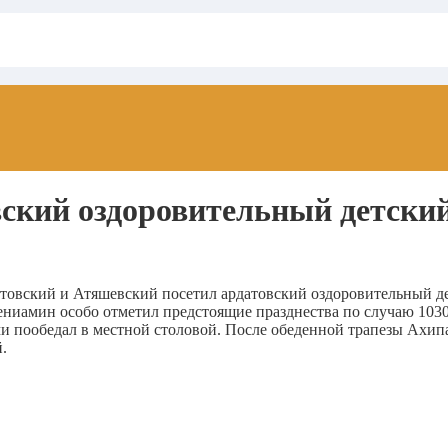
ский оздоровительный детски
овский и Атяшевский посетил ардатовский оздоровительный де
ниамин особо отметил предстоящие празднества по случаю 1030
ми пообедал в местной столовой. После обеденной трапезы Ахип
.