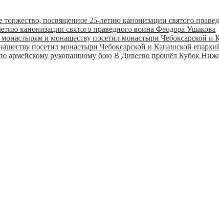
летию канонизации святого праведного воина Феодора Ушакова
онашеству посетил монастыри Чебоксарской и Канашской епарх
В Дивеево прошёл Кубок Ниже