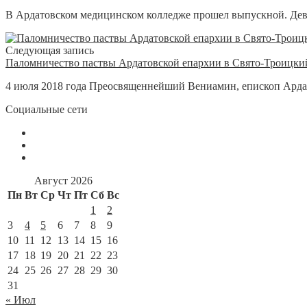
В Ардатовском медицинском колледже прошел выпускной. Девя
Следующая запись
Паломничество паствы Ардатовской епархии в Свято-Троицк
4 июля 2018 года Преосвященнейший Вениамин, епископ Ардат
Социальные сети
Август 2026
Пн
Вт
Ср
Чт
Пт
Сб
Вс
1
2
3
4
5
6
7
8
9
10
11
12
13
14
15
16
17
18
19
20
21
22
23
24
25
26
27
28
29
30
31
« Июл