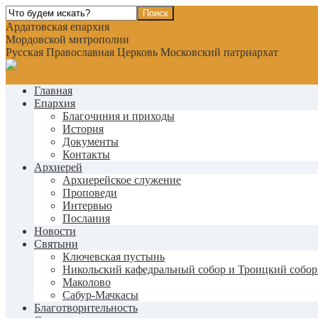
Ардатовская епархия
Мордовской митрополии
Русская Православная Церковь Московский патриархат
Главная
Епархия
Благочиния и приходы
История
Документы
Контакты
Архиерей
Архиерейское служение
Проповеди
Интервью
Послания
Новости
Святыни
Ключевская пустынь
Никольский кафедральный собор и Троицкий собор
Маколово
Сабур-Мачкасы
Благотворительность