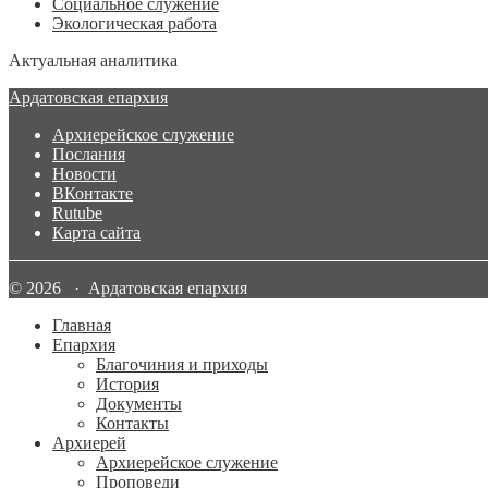
Социальное служение
Экологическая работа
Актуальная аналитика
Ардатовская епархия
Архиерейское служение
Послания
Новости
ВКонтакте
Rutube
Карта сайта
© 2026 · Ардатовская епархия
Главная
Епархия
Благочиния и приходы
История
Документы
Контакты
Архиерей
Архиерейское служение
Проповеди