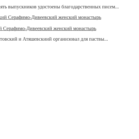
ть выпускников удостоены благодарственных писем...
ий Серафимо-Дивеевский женский монастырь
овский и Атяшевскиий организовал для паствы...