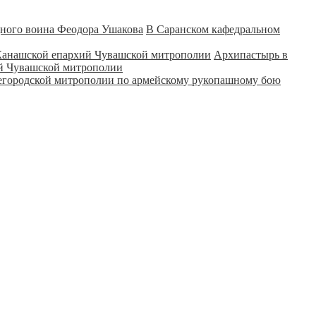
В Саранском кафедральном
Архипастырь в
ий Чувашской митрополии
городской митрополии по армейскому рукопашному бою