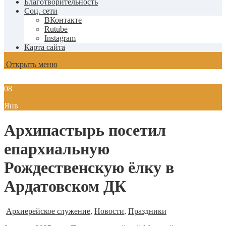
Благотворительность
Соц. сети
ВКонтакте
Rutube
Instagram
Карта сайта
Открыть меню
08
Янв
Архипастырь посетил
епархиальную
Рождественскую ёлку в
Ардатовском ДК
Архиерейское служение
,
Новости
,
Праздники