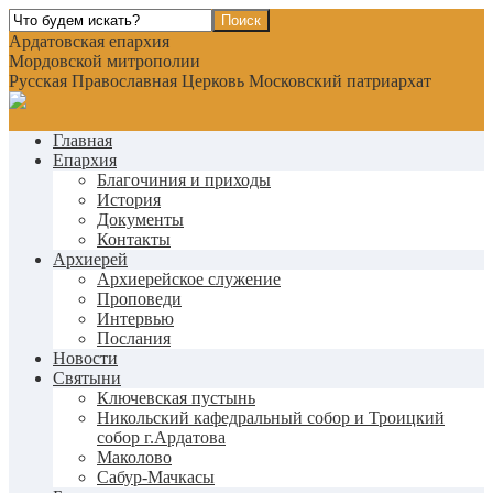
Ардатовская епархия
Мордовской митрополии
Русская Православная Церковь Московский патриархат
Главная
Епархия
Благочиния и приходы
История
Документы
Контакты
Архиерей
Архиерейское служение
Проповеди
Интервью
Послания
Новости
Святыни
Ключевская пустынь
Никольский кафедральный собор и Троицкий
собор г.Ардатова
Маколово
Сабур-Мачкасы