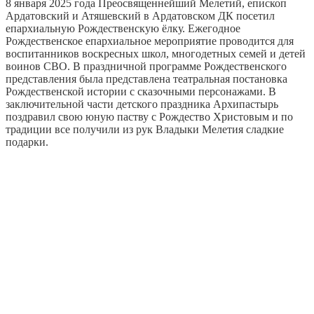
8 января 2025 года Преосвященнейший Мелетий, епископ
Ардатовский и Атяшевский в Ардатовском ДК посетил
епархиальную Рождественскую ёлку. Ежегодное
Рождественское епархиальное мероприятие проводится для
воспитанников воскресных школ, многодетных семей и детей
воинов СВО. В праздничной программе Рождественского
представления была представлена театральная постановка
Рождественской истории с сказочными персонажами. В
заключительной части детского праздника Архипастырь
поздравил свою юную паству с Рождество Христовым и по
традиции все получили из рук Владыки Мелетия сладкие
подарки.