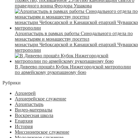
торжество, посвященное 25-летию канонизации святого
праведного воина Феодора Ушакова
Архипастырь в рамках работы Синодального отдела по
монастырям и монашеству посетил
монастыри Чебоксарской и Канашской епархий Чувашск
митрополии
В Дивеево прошёл Кубок Нижегородской митрополии
по армейскому рукопашному бою
Рубрики
Архиерей
Архиерейское служение
Архипастырь
Видео-материалы
Воскресная школа
Епархия
История
Миссионерское служение
Молодежное служение