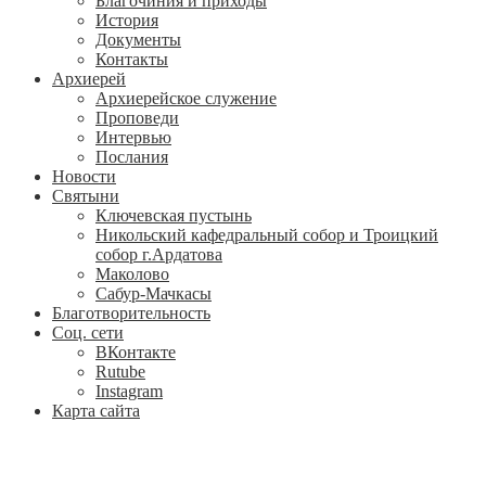
Благочиния и приходы
История
Документы
Контакты
Архиерей
Архиерейское служение
Проповеди
Интервью
Послания
Новости
Святыни
Ключевская пустынь
Никольский кафедральный собор и Троицкий
собор г.Ардатова
Маколово
Сабур-Мачкасы
Благотворительность
Соц. сети
ВКонтакте
Rutube
Instagram
Карта сайта