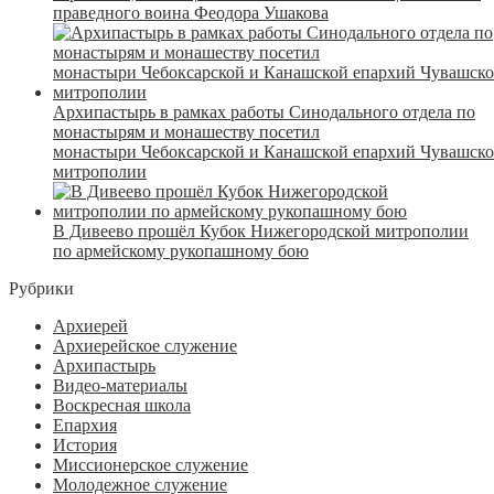
праведного воина Феодора Ушакова
Архипастырь в рамках работы Синодального отдела по
монастырям и монашеству посетил
монастыри Чебоксарской и Канашской епархий Чувашск
митрополии
В Дивеево прошёл Кубок Нижегородской митрополии
по армейскому рукопашному бою
Рубрики
Архиерей
Архиерейское служение
Архипастырь
Видео-материалы
Воскресная школа
Епархия
История
Миссионерское служение
Молодежное служение