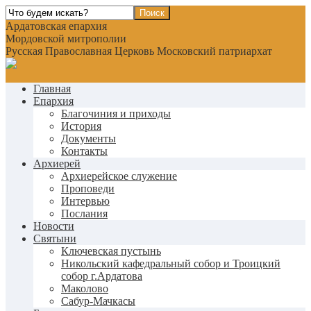
Ардатовская епархия
Мордовской митрополии
Русская Православная Церковь Московский патриархат
Главная
Епархия
Благочиния и приходы
История
Документы
Контакты
Архиерей
Архиерейское служение
Проповеди
Интервью
Послания
Новости
Святыни
Ключевская пустынь
Никольский кафедральный собор и Троицкий
собор г.Ардатова
Маколово
Сабур-Мачкасы