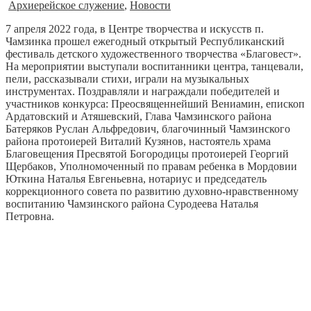
Архиерейское служение
,
Новости
7 апреля 2022 года, в Центре творчества и искусств п.
Чамзинка прошел ежегодный открытый Республиканский
фестиваль детского художественного творчества «Благовест».
На мероприятии выступали воспитанники центра, танцевали,
пели, рассказывали стихи, играли на музыкальных
инструментах. Поздравляли и награждали победителей и
участников конкурса: Преосвященнейший Вениамин, епископ
Ардатовский и Атяшевский, Глава Чамзинского района
Батеряков Руслан Альфредович, благочинный Чамзинского
района протоиерей Виталий Кузянов, настоятель храма
Благовещения Пресвятой Богородицы протоиерей Георгий
Щербаков, Уполномоченный по правам ребенка в Мордовии
Юткина Наталья Евгеньевна, нотариус и председатель
коррекционного совета по развитию духовно-нравственному
воспитанию Чамзинского района Суродеева Наталья
Петровна.