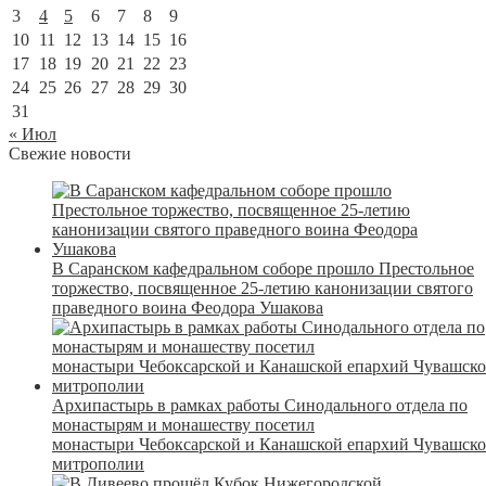
3
4
5
6
7
8
9
10
11
12
13
14
15
16
17
18
19
20
21
22
23
24
25
26
27
28
29
30
31
« Июл
Свежие новости
В Саранском кафедральном соборе прошло Престольное
торжество, посвященное 25-летию канонизации святого
праведного воина Феодора Ушакова
Архипастырь в рамках работы Синодального отдела по
монастырям и монашеству посетил
монастыри Чебоксарской и Канашской епархий Чувашск
митрополии