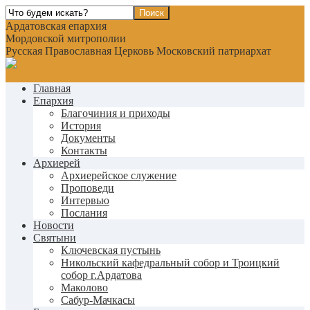
Ардатовская епархия
Мордовской митрополии
Русская Православная Церковь Московский патриархат
Главная
Епархия
Благочиния и приходы
История
Документы
Контакты
Архиерей
Архиерейское служение
Проповеди
Интервью
Послания
Новости
Святыни
Ключевская пустынь
Никольский кафедральный собор и Троицкий
собор г.Ардатова
Маколово
Сабур-Мачкасы