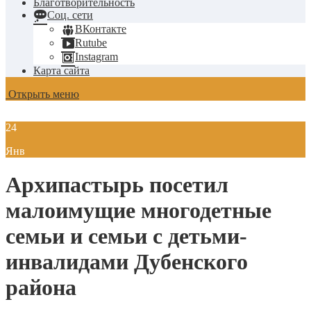
Благотворительность
Соц. сети
ВКонтакте
Rutube
Instagram
Карта сайта
Открыть меню
24
Янв
Архипастырь посетил
малоимущие многодетные
семьи и семьи с детьми-
инвалидами Дубенского
района