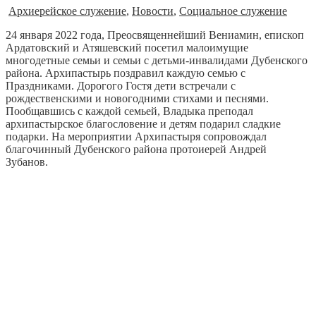
Архиерейское служение
,
Новости
,
Социальное служение
24 января 2022 года, Преосвященнейший Вениамин, епископ
Ардатовский и Атяшевский посетил малоимущие
многодетные семьи и семьи с детьми-инвалидами Дубенского
района. Архипастырь поздравил каждую семью с
Праздниками. Дорогого Гостя дети встречали с
рождественскими и новогодними стихами и песнями.
Пообщавшись с каждой семьей, Владыка преподал
архипастырское благословение и детям подарил сладкие
подарки. На мероприятии Архипастыря сопровождал
благочинный Дубенского района протоиерей Андрей
Зубанов.