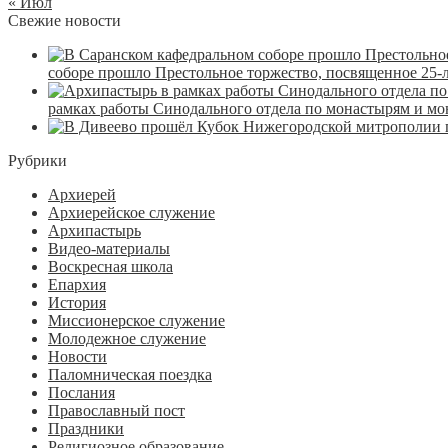
« Июл
Свежие новости
соборе прошло Престольное торжество, посвященное 25-
рамках работы Синодального отдела по монастырям и м
Рубрики
Архиерей
Архиерейское служение
Архипастырь
Видео-материалы
Воскресная школа
Епархия
История
Миссионерское служение
Молодежное служение
Новости
Паломническая поездка
Послания
Православный пост
Праздники
Религиозное образование