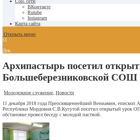
Соц. сети
ВКонтакте
Rutube
Instagram
Карта сайта
Открыть меню
11
Дек
Архипастырь посетил открыты
Большеберезниковской СОШ
Молодежное служение
,
Новости
11 декабря 2018 года Преосвященнейший Вениамин, епископ А
Республики Мордовия С.В.Кугутой посетил открытый урок ОП
обстановке провел беседу с молодой паствой.