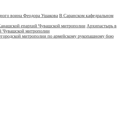
В Саранском кафедральном
Архипастырь в
ий Чувашской митрополии
городской митрополии по армейскому рукопашному бою