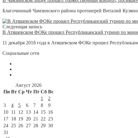
В Чамзинском лицее прошел торжественный концерт, посвяще
Благочинный Чамзинского района протоиерей Виталий Кузянов
Следующая запись
В Атяшевском ФОКе прошел Республиканский турнир по мини-
11 декабря 2018 года в Атяшевском ФОКе прошел Республикан
Социальные сети
Август 2026
Пн
Вт
Ср
Чт
Пт
Сб
Вс
1
2
3
4
5
6
7
8
9
10
11
12
13
14
15
16
17
18
19
20
21
22
23
24
25
26
27
28
29
30
31