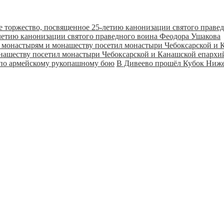
летию канонизации святого праведного воина Феодора Ушакова
онашеству посетил монастыри Чебоксарской и Канашской епарх
В Дивеево прошёл Кубок Ниже