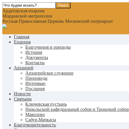
Ардатовская епархия
Мордовской митрополии
Русская Православная Церковь Московский патриархат
Главная
Епархия
Благочиния и приходы
История
Документы
Контакты
Архиерей
Архиерейское служение
Проповеди
Интервью
Послания
Новости
Святыни
Ключевская пустынь
Никольский кафедральный собор и Троицкий собор
Маколово
Сабур-Мачкасы
Благотворительность