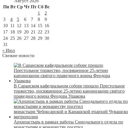
Август 2026
Пн
Вт
Ср
Чт
Пт
Сб
Вс
1
2
3
4
5
6
7
8
9
10
11
12
13
14
15
16
17
18
19
20
21
22
23
24
25
26
27
28
29
30
31
« Июл
Свежие новости
В Саранском кафедральном соборе прошло Престольное
торжество, посвященное 25-летию канонизации святого
праведного воина Феодора Ушакова
Архипастырь в рамках работы Синодального отдела по
монастырям и монашеству посетил