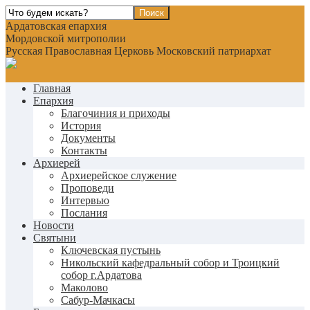
Ардатовская епархия
Мордовской митрополии
Русская Православная Церковь Московский патриархат
Главная
Епархия
Благочиния и приходы
История
Документы
Контакты
Архиерей
Архиерейское служение
Проповеди
Интервью
Послания
Новости
Святыни
Ключевская пустынь
Никольский кафедральный собор и Троицкий
собор г.Ардатова
Маколово
Сабур-Мачкасы