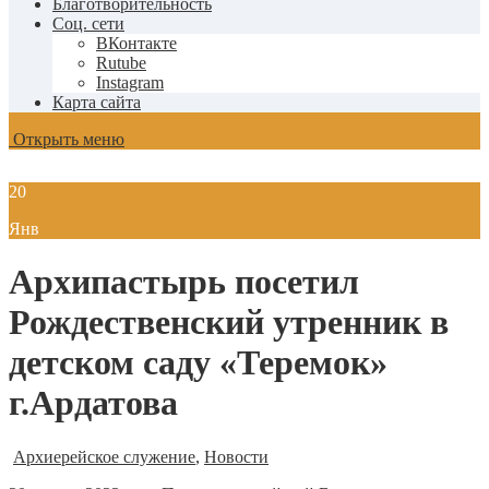
Благотворительность
Соц. сети
ВКонтакте
Rutube
Instagram
Карта сайта
Открыть меню
20
Янв
Архипастырь посетил
Рождественский утренник в
детском саду «Теремок»
г.Ардатова
Архиерейское служение
,
Новости