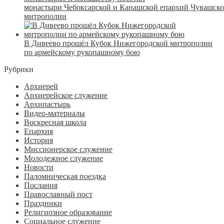
монастыри Чебоксарской и Канашской епархий Чувашск
митрополии
В Дивеево прошёл Кубок Нижегородской митрополии
по армейскому рукопашному бою
Рубрики
Архиерей
Архиерейское служение
Архипастырь
Видео-материалы
Воскресная школа
Епархия
История
Миссионерское служение
Молодежное служение
Новости
Паломническая поездка
Послания
Православный пост
Праздники
Религиозное образование
Социальное служение