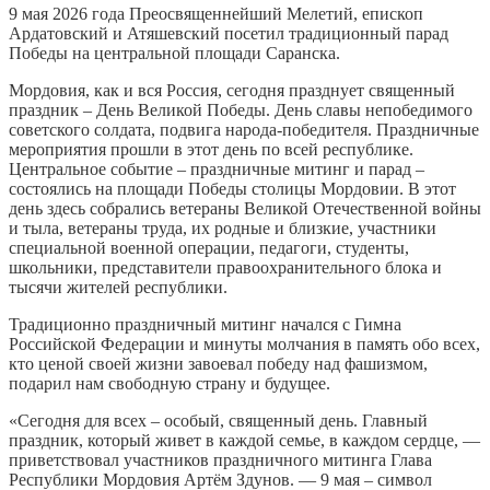
9 мая 2026 года Преосвященнейший Мелетий, епископ
Ардатовский и Атяшевский посетил традиционный парад
Победы на центральной площади Саранска.
Мордовия, как и вся Россия, сегодня празднует священный
праздник – День Великой Победы. День славы непобедимого
советского солдата, подвига народа-победителя. Праздничные
мероприятия прошли в этот день по всей республике.
Центральное событие – праздничные митинг и парад –
состоялись на площади Победы столицы Мордовии. В этот
день здесь собрались ветераны Великой Отечественной войны
и тыла, ветераны труда, их родные и близкие, участники
специальной военной операции, педагоги, студенты,
школьники, представители правоохранительного блока и
тысячи жителей республики.
Традиционно праздничный митинг начался с Гимна
Российской Федерации и минуты молчания в память обо всех,
кто ценой своей жизни завоевал победу над фашизмом,
подарил нам свободную страну и будущее.
«Сегодня для всех – особый, священный день. Главный
праздник, который живет в каждой семье, в каждом сердце, —
приветствовал участников праздничного митинга Глава
Республики Мордовия Артём Здунов. — 9 мая – символ