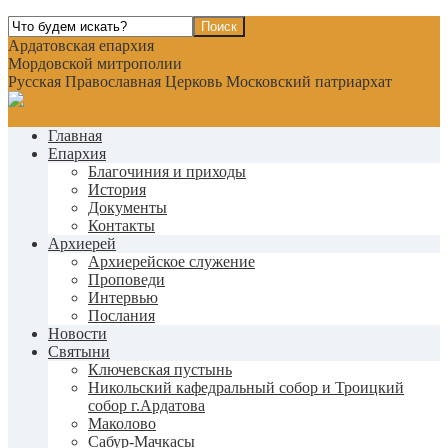
Ардатовская епархия
Мордовской митрополии
Русская Православная Церковь Московский патриархат
Главная
Епархия
Благочиния и приходы
История
Документы
Контакты
Архиерей
Архиерейское служение
Проповеди
Интервью
Послания
Новости
Святыни
Ключевская пустынь
Никольский кафедральный собор и Троицкий
собор г.Ардатова
Маколово
Сабур-Мачкасы