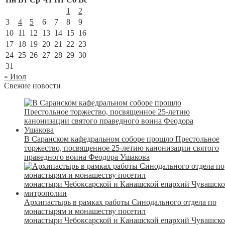
1
2
3
4
5
6
7
8
9
10
11
12
13
14
15
16
17
18
19
20
21
22
23
24
25
26
27
28
29
30
31
« Июл
Свежие новости
В Саранском кафедральном соборе прошло Престольное
торжество, посвященное 25-летию канонизации святого
праведного воина Феодора Ушакова
Архипастырь в рамках работы Синодального отдела по
монастырям и монашеству посетил
монастыри Чебоксарской и Канашской епархий Чувашск