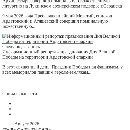
Архипастырь совершил поминальную Божественную
литургию на Лукинском архиерейском подворье г.Саранска
9 мая 2026 года Преосвященнейший Мелетий, епископ
Ардатовский и Атяшевский совершил поминальную
Божественную...
Следующая запись
Информационный репортаж празднования Дня Великой
Победы на территории Ардатовской епархии
В этот священный день, Праздник Победы над фашизмом, у
всех мемориалов павшим героям-землякам...
Социальные сети
Август 2026
Пн
Вт
Ср
Чт
Пт
Сб
Вс