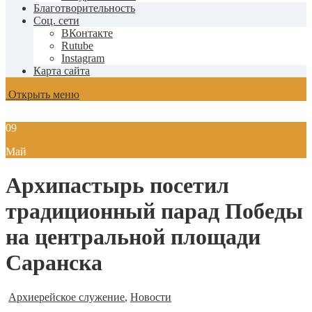
Благотворительность
Соц. сети
ВКонтакте
Rutube
Instagram
Карта сайта
Открыть меню
09
Май
Архипастырь посетил
традиционный парад Победы
на центральной площади
Саранска
Архиерейское служение
,
Новости