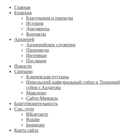
Главная
Епархия
Благочиния и приходы
История
Документы
Контакты
Архиерей
Архиерейское служение
Проповеди
Интервью
Послания
Новости
Святыни
Ключевская пустынь
Никольский кафедральный собор и Троицкий
собор г.Ардатова
Маколово
Сабур-Мачкасы
Благотворительность
Соц. сети
ВКонтакте
Rutube
Instagram
Карта сайта