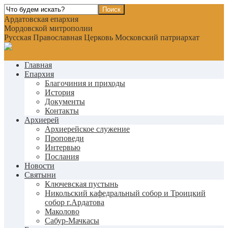
Ардатовская епархия
Мордовской митрополии
Русская Православная Церковь Московский патриархат
Главная
Епархия
Благочиния и приходы
История
Документы
Контакты
Архиерей
Архиерейское служение
Проповеди
Интервью
Послания
Новости
Святыни
Ключевская пустынь
Никольский кафедральный собор и Троицкий
собор г.Ардатова
Маколово
Сабур-Мачкасы