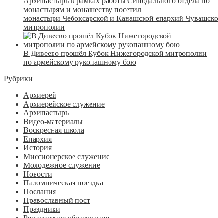
Архипастырь в рамках работы Синодального отдела по
монастырям и монашеству посетил
монастыри Чебоксарской и Канашской епархий Чувашск
митрополии
В Дивеево прошёл Кубок Нижегородской митрополии
по армейскому рукопашному бою
Рубрики
Архиерей
Архиерейское служение
Архипастырь
Видео-материалы
Воскресная школа
Епархия
История
Миссионерское служение
Молодежное служение
Новости
Паломническая поездка
Послания
Православный пост
Праздники
Религиозное образование