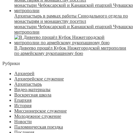
Архипастырь в рамках работы Синодального отдела по
монастырям и монашеству посетил
монастыри Чебоксарской и Канашской епархий Чувашск
митрополии
В Дивеево прошёл Кубок Нижегородской митрополии
по армейскому рукопашному бою
Рубрики
Архиерей
Архиерейское служение
Архипастырь
Видео-материалы
Воскресная школа
Епархия
История
Миссионерское служение
Молодежное служение
Новости
Паломническая поездка
Послания