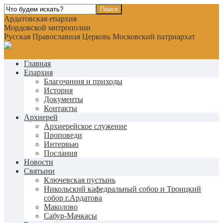
Ардатовская епархия
Мордовской митрополии
Русская Православная Церковь Московский патриархат
Главная
Епархия
Благочиния и приходы
История
Документы
Контакты
Архиерей
Архиерейское служение
Проповеди
Интервью
Послания
Новости
Святыни
Ключевская пустынь
Никольский кафедральный собор и Троицкий
собор г.Ардатова
Маколово
Сабур-Мачкасы