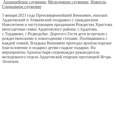
Архиерейское служение
,
Молодежное служение
,
Новости
,
Социальное служение
5 января 2023 года Преосвященнейший Вениамин, епископ
Ардатовский и Атяшевский поздравил с гражданским
Новолетием и наступающим праздником Рождества Христова
многодетные семьи Ардатовского района: г.Ардатова,
с.Турдаково, с.Редкодубье. Дорогого Гостя дети встречали с
рождественскими и новогодними стихами. Пообщавшись с
каждой семьей, Владыка Вениамин преподал архипастырское
благословение и подарил детям сладкие подарки. На
мероприятии Архипастыря сопровождал руководитель
молодежного отдела Ардатовской епархии протоиерей Игорь
Леонтьев.