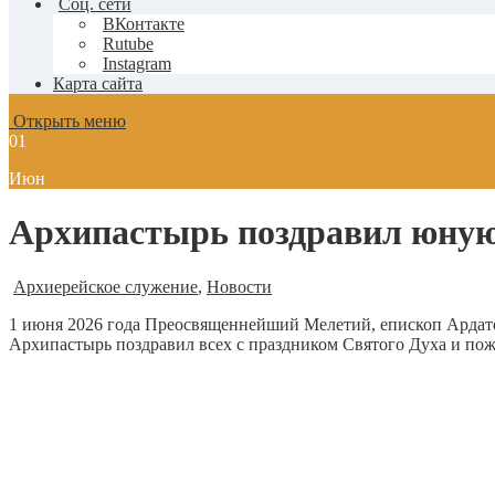
Соц. сети
ВКонтакте
Rutube
Instagram
Карта сайта
Открыть меню
01
Июн
Архипастырь поздравил юную
Архиерейское служение
,
Новости
1 июня 2026 года Преосвященнейший Мелетий, епископ Ардато
Архипастырь поздравил всех с праздником Святого Духа и пож