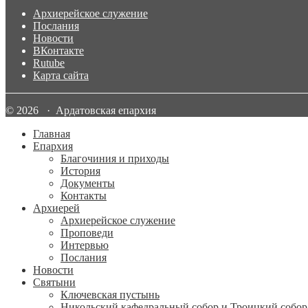
Архиерейское служение
Послания
Новости
ВКонтакте
Rutube
Карта сайта
© 2026 · Ардатовская епархия
Главная
Епархия
Благочиния и приходы
История
Документы
Контакты
Архиерей
Архиерейское служение
Проповеди
Интервью
Послания
Новости
Святыни
Ключевская пустынь
Никольский кафедральный собор и Троицкий собор