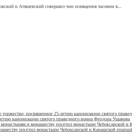
вский и Атяшевский совершил чин освящения часовни в...
летию канонизации святого праведного воина Феодора Ушакова
онашеству посетил монастыри Чебоксарской и Канашской епарх