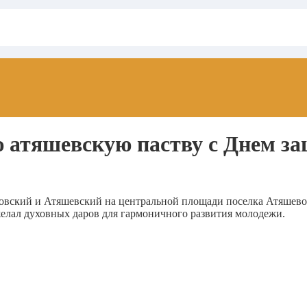
 атяшевскую паству с Днем за
вский и Атяшевский на центральной площади поселка Атяшево 
елал духовных даров для гармоничного развития молодежи.