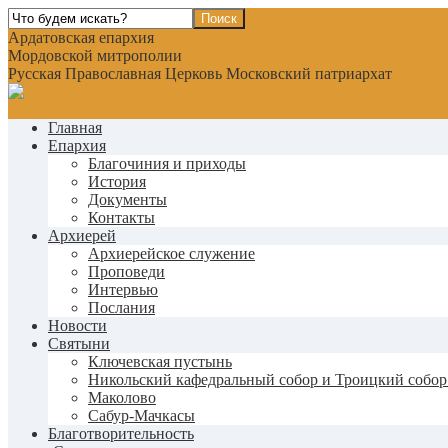
Ардатовская епархия
Мордовской митрополии
Русская Православная Церковь Московский патриархат
Главная
Епархия
Благочиния и приходы
История
Документы
Контакты
Архиерей
Архиерейское служение
Проповеди
Интервью
Послания
Новости
Святыни
Ключевская пустынь
Никольский кафедральный собор и Троицкий собор
Маколово
Сабур-Мачкасы
Благотворительность