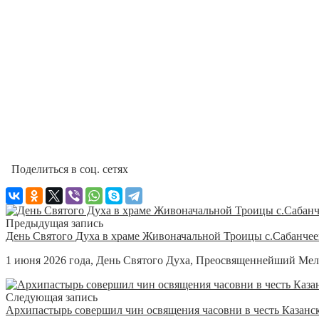
Поделиться в соц. сетях
Предыдущая запись
День Святого Духа в храме Живоначальной Троицы с.Сабанчее
1 июня 2026 года, День Святого Духа, Преосвященнейший Мел
Следующая запись
Архипастырь совершил чин освящения часовни в честь Казанс