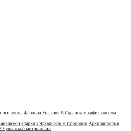
В Саранском кафедральном
Архипастырь в
ий Чувашской митрополии