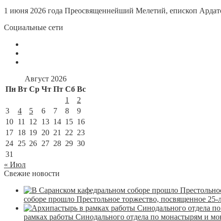
1 июня 2026 года Преосвященнейший Мелетий, епископ Ардато
Социальные сети
Август 2026
Пн
Вт
Ср
Чт
Пт
Сб
Вс
1
2
3
4
5
6
7
8
9
10
11
12
13
14
15
16
17
18
19
20
21
22
23
24
25
26
27
28
29
30
31
« Июл
Свежие новости
соборе прошло Престольное торжество, посвященное 25-
рамках работы Синодального отдела по монастырям и м