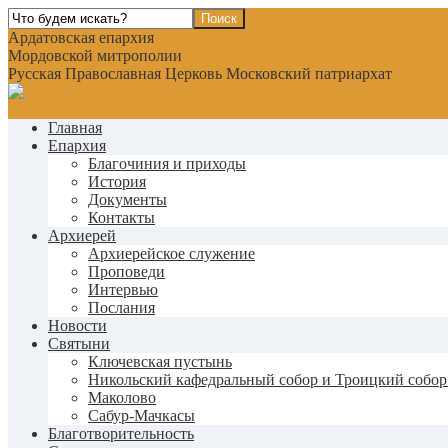
Ардатовская епархия
Мордовской митрополии
Русская Православная Церковь Московский патриархат
Главная
Епархия
Благочиния и приходы
История
Документы
Контакты
Архиерей
Архиерейское служение
Проповеди
Интервью
Послания
Новости
Святыни
Ключевская пустынь
Никольский кафедральный собор и Троицкий собор
Маколово
Сабур-Мачкасы
Благотворительность