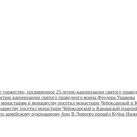
летию канонизации святого праведного воина Феодора Ушакова
онашеству посетил монастыри Чебоксарской и Канашской епарх
В Дивеево прошёл Кубок Ниже