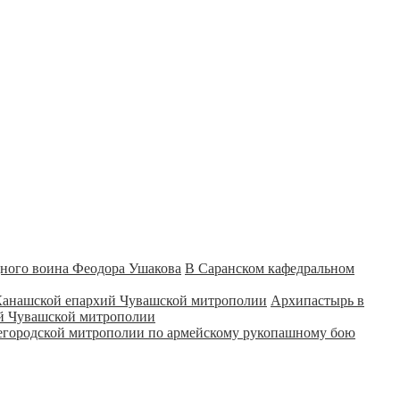
В Саранском кафедральном
Архипастырь в
ий Чувашской митрополии
городской митрополии по армейскому рукопашному бою