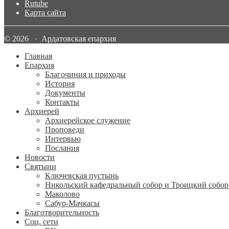
Rutube
Карта сайта
© 2026 · Ардатовская епархия
Главная
Епархия
Благочиния и приходы
История
Документы
Контакты
Архиерей
Архиерейское служение
Проповеди
Интервью
Послания
Новости
Святыни
Ключевская пустынь
Никольский кафедральный собор и Троицкий собор
Маколово
Сабур-Мачкасы
Благотворительность
Соц. сети