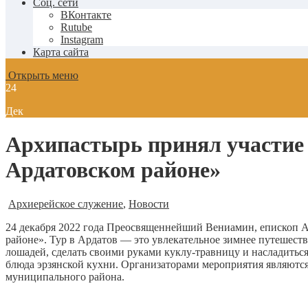
Соц. сети
ВКонтакте
Rutube
Instagram
Карта сайта
Открыть меню
24
Дек
Архипастырь принял участие
Ардатовском районе»
Архиерейское служение
,
Новости
24 декабря 2022 года Преосвященнейший Вениамин, епископ 
районе». Тур в Ардатов — это увлекательное зимнее путешеств
лошадей, сделать своими руками куклу-травницу и насладитьс
блюда эрзянской кухни. Организаторами мероприятия являютс
муниципального района.