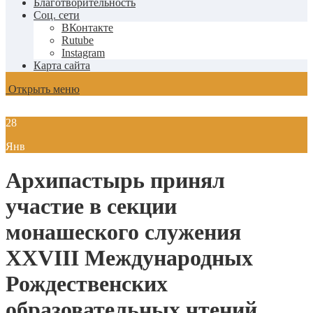
Благотворительность
Соц. сети
ВКонтакте
Rutube
Instagram
Карта сайта
Открыть меню
28
Янв
Архипастырь принял
участие в секции
монашеского служения
XXVIII Международных
Рождественских
образовательных чтений