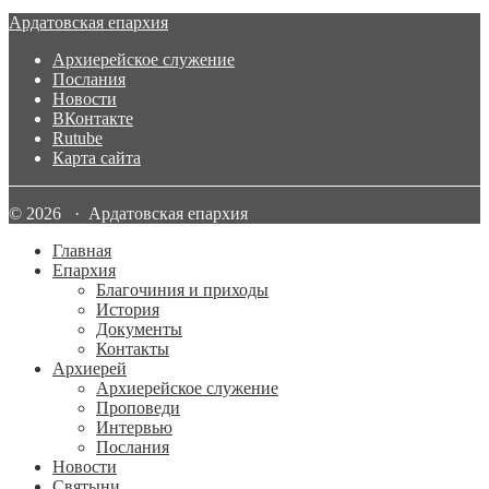
Ардатовская епархия
Архиерейское служение
Послания
Новости
ВКонтакте
Rutube
Карта сайта
© 2026 · Ардатовская епархия
Главная
Епархия
Благочиния и приходы
История
Документы
Контакты
Архиерей
Архиерейское служение
Проповеди
Интервью
Послания
Новости
Святыни