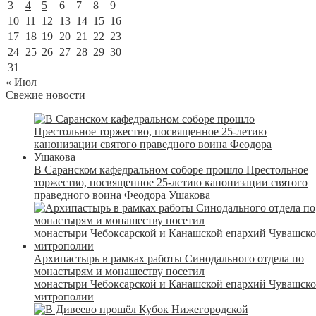
3
4
5
6
7
8
9
10
11
12
13
14
15
16
17
18
19
20
21
22
23
24
25
26
27
28
29
30
31
« Июл
Свежие новости
В Саранском кафедральном соборе прошло Престольное
торжество, посвященное 25-летию канонизации святого
праведного воина Феодора Ушакова
Архипастырь в рамках работы Синодального отдела по
монастырям и монашеству посетил
монастыри Чебоксарской и Канашской епархий Чувашск
митрополии