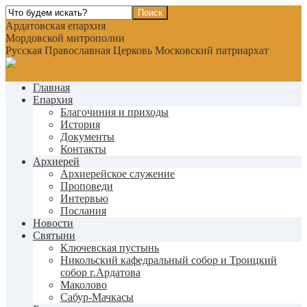
Ардатовская епархия
Мордовской митрополии
Русская Православная Церковь Московский патриархат
Главная
Епархия
Благочиния и приходы
История
Документы
Контакты
Архиерей
Архиерейское служение
Проповеди
Интервью
Послания
Новости
Святыни
Ключевская пустынь
Никольский кафедральный собор и Троицкий
собор г.Ардатова
Маколово
Сабур-Мачкасы