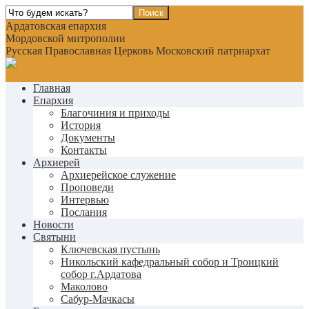
Ардатовская епархия
Мордовской митрополии
Русская Православная Церковь Московский патриархат
Главная
Епархия
Благочиния и приходы
История
Документы
Контакты
Архиерей
Архиерейское служение
Проповеди
Интервью
Послания
Новости
Святыни
Ключевская пустынь
Никольский кафедральный собор и Троицкий
собор г.Ардатова
Маколово
Сабур-Мачкасы