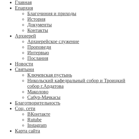
Главная
Епархия
Благочиния и приходы
История
Документы
Контакты
Архиерей
Архиерейское служение
Проповеди
Интервью
Послания
Новости
Святыни
Ключевская пустынь
Никольский кафедральный собор и Троицкий
собор г.Ардатова
Маколово
Сабур-Мачкасы
Благотворительность
Соц. сети
ВКонтакте
Rutube
Instagram
Карта сайта