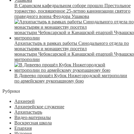
В Саранском кафедральном соборе прошло Престольное
торжество, посвященное 25-летию канонизации святого
праведного воина Феодора Ушакова
Архипастырь в рамках работы Синодального отдела по
монастырям и монашеству посетил
монастыри Чебоксарской и Канашской епархий Чувашск
митрополии
В Дивеево прошёл Кубок Нижегородской митрополии
по армейскому рукопашному бою
Рубрики
Архиерей
Архиерейское служение
Архипастырь
Видео-материалы
Воскресная школа
Епархия
История