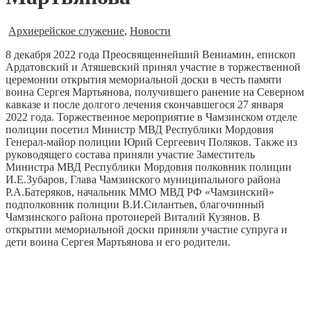
Архиерейское служение
,
Новости
8 декабря 2022 года Преосвященнейший Вениамин, епископ
Ардатовский и Атяшевский принял участие в торжественной
церемонии открытия мемориальной доски в честь памяти
воина Сергея Мартьянова, получившего ранение на Северном
кавказе и после долгого лечения скончавшегося 27 января
2022 года. Торжественное мероприятие в Чамзинском отделе
полиции посетил Министр МВД Республики Мордовия
Генерал-майор полиции Юрий Сергеевич Поляков. Также из
руководящего состава приняли участие Заместитель
Министра МВД Республики Мордовия полковник полиции
И.Е.Зубаров, Глава Чамзинского муниципального района
Р.А.Батеряков, начальник ММО МВД РФ «Чамзинский»
подполковник полиции В.И.Силантьев, благочинный
Чамзинского района протоиерей Виталий Кузянов. В
открытии мемориальной доски приняли участие супруга и
дети воина Сергея Мартьянова и его родители.