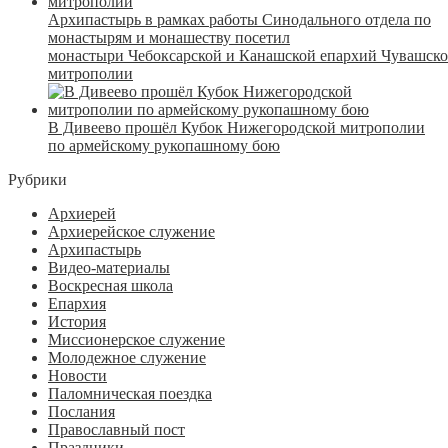
Архипастырь в рамках работы Синодального отдела по
монастырям и монашеству посетил
монастыри Чебоксарской и Канашской епархий Чувашск
митрополии
В Дивеево прошёл Кубок Нижегородской митрополии
по армейскому рукопашному бою
Рубрики
Архиерей
Архиерейское служение
Архипастырь
Видео-материалы
Воскресная школа
Епархия
История
Миссионерское служение
Молодежное служение
Новости
Паломническая поездка
Послания
Православный пост
Праздники