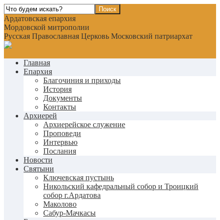
Ардатовская епархия
Мордовской митрополии
Русская Православная Церковь Московский патриархат
Главная
Епархия
Благочиния и приходы
История
Документы
Контакты
Архиерей
Архиерейское служение
Проповеди
Интервью
Послания
Новости
Святыни
Ключевская пустынь
Никольский кафедральный собор и Троицкий
собор г.Ардатова
Маколово
Сабур-Мачкасы