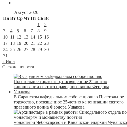
Август 2026
Пн
Вт
Ср
Чт
Пт
Сб
Вс
1
2
3
4
5
6
7
8
9
10
11
12
13
14
15
16
17
18
19
20
21
22
23
24
25
26
27
28
29
30
31
« Июл
Свежие новости
В Саранском кафедральном соборе прошло Престольное
торжество, посвященное 25-летию канонизации святого
праведного воина Феодора Ушакова