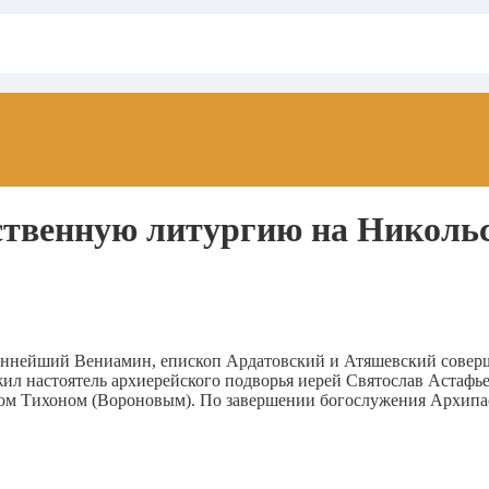
твенную литургию на Николь
ященнейший Вениамин, епископ Ардатовский и Атяшевский сове
л настоятель архиерейского подворья иерей Святослав Астафье
м Тихоном (Вороновым). По завершении богослужения Архипас