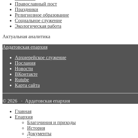
Православный пост
Праздники
Религиозное образование
Социальное служение
Экологическая работа
Актуальная аналитика
Ардатовская епархия
Архиерейское служение
Послания
Новости
ВКонтакте
Rutube
Карта сайта
© 2026 · Ардатовская епархия
Главная
Епархия
Благочиния и приходы
История
Документы