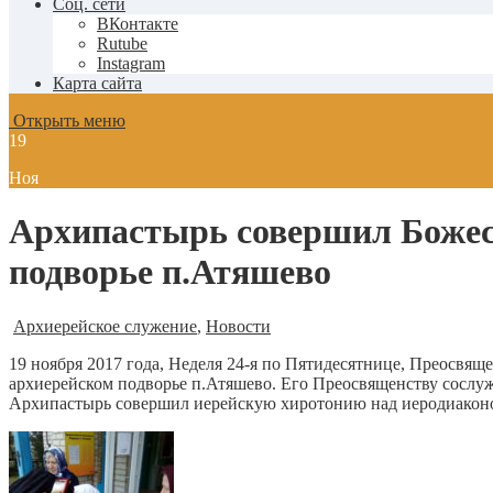
Соц. сети
ВКонтакте
Rutube
Instagram
Карта сайта
Открыть меню
19
Ноя
Архипастырь совершил Божес
подворье п.Атяшево
Архиерейское служение
,
Новости
19 ноября 2017 года, Неделя 24-я по Пятидесятнице, Преосв
архиерейском подворье п.Атяшево.
Его Преосвященству сослужи
Архипастырь совершил иерейскую хиротонию над иеродиаконо