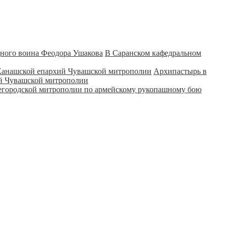
В Саранском кафедральном
Архипастырь в
ий Чувашской митрополии
городской митрополии по армейскому рукопашному бою