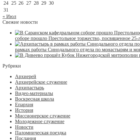
24
25
26
27
28
29
30
31
« Июл
Свежие новости
соборе прошло Престольное торжество, посвященное 25-
рамках работы Синодального отдела по монастырям и м
Рубрики
Архиерей
Архиерейское служение
Архипастырь
Видео-материалы
Воскресная школа
Епархия
История
Миссионерское служение
Молодежное служение
Новости
Паломническая поездка
Послания