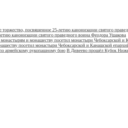
летию канонизации святого праведного воина Феодора Ушакова
онашеству посетил монастыри Чебоксарской и Канашской епарх
В Дивеево прошёл Кубок Ниже