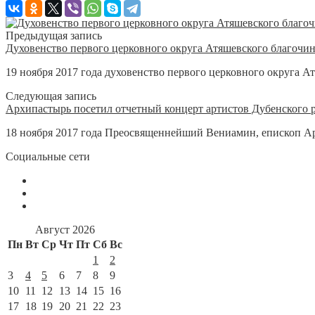
Предыдущая запись
Духовенство первого церковного округа Атяшевского благочин
19 ноября 2017 года духовенство первого церковного округа А
Следующая запись
Архипастырь посетил отчетный концерт артистов Дубенского 
18 ноября 2017 года Преосвященнейший Вениамин, епископ Ар
Социальные сети
Август 2026
Пн
Вт
Ср
Чт
Пт
Сб
Вс
1
2
3
4
5
6
7
8
9
10
11
12
13
14
15
16
17
18
19
20
21
22
23