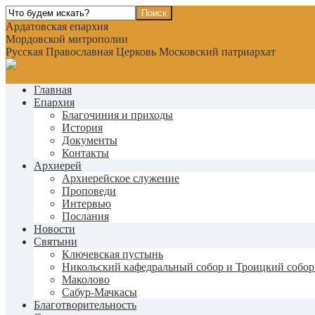
Ардатовская епархия
Мордовской митрополии
Русская Православная Церковь Московский патриархат
Главная
Епархия
Благочиния и приходы
История
Документы
Контакты
Архиерей
Архиерейское служение
Проповеди
Интервью
Послания
Новости
Святыни
Ключевская пустынь
Никольский кафедральный собор и Троицкий собор
Маколово
Сабур-Мачкасы
Благотворительность