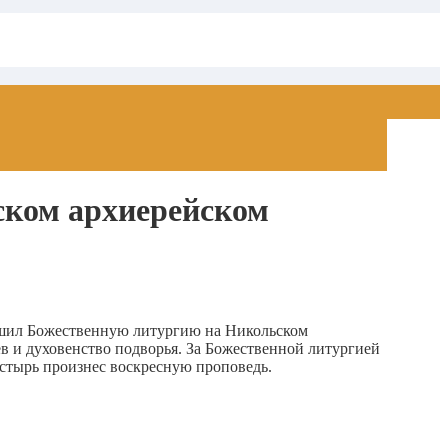
ском архиерейском
ршил Божественную литургию на Никольском
в и духовенство подворья. За Божественной литургией
тырь произнес воскресную проповедь.