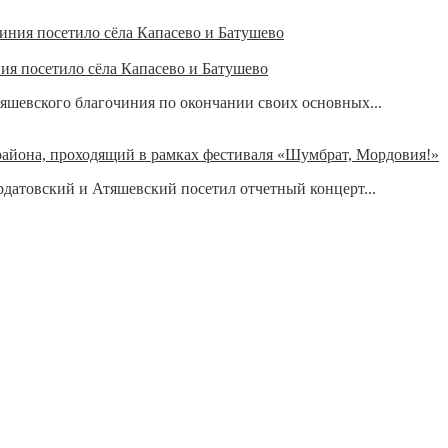
ия посетило сёла Капасево и Батушево
тяшевского благочиния по окончании своих основных...
района, проходящий в рамках фестиваля «Шумбрат, Мордовия!»
датовский и Атяшевский посетил отчетный концерт...