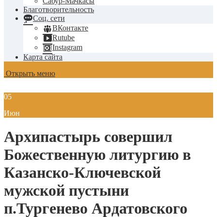
Сабур-Мачкасы
Благотворительность
Соц. сети
ВКонтакте
Rutube
Instagram
Карта сайта
Открыть меню
05
Июн
Архипастырь совершил
Божественную литургию в
Казанско-Ключевской
мужской пустыни
п.Тургенево Ардатовского