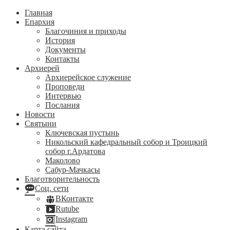
Главная
Епархия
Благочиния и приходы
История
Документы
Контакты
Архиерей
Архиерейское служение
Проповеди
Интервью
Послания
Новости
Святыни
Ключевская пустынь
Никольский кафедральный собор и Троицкий
собор г.Ардатова
Маколово
Сабур-Мачкасы
Благотворительность
Соц. сети
ВКонтакте
Rutube
Instagram
Карта сайта