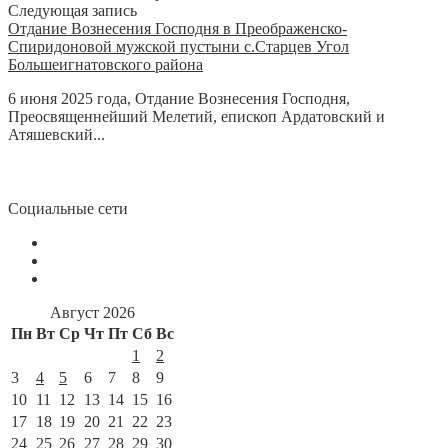
Следующая запись
Отдание Вознесения Господня в Преображенско-
Спиридоновой мужской пустыни с.Старцев Угол
Большеигнатовского района
6 июня 2025 года, Отдание Вознесения Господня,
Преосвященнейший Мелетий, епископ Ардатовский и
Атяшевский...
Социальные сети
Август 2026
Пн
Вт
Ср
Чт
Пт
Сб
Вс
1
2
3
4
5
6
7
8
9
10
11
12
13
14
15
16
17
18
19
20
21
22
23
24
25
26
27
28
29
30