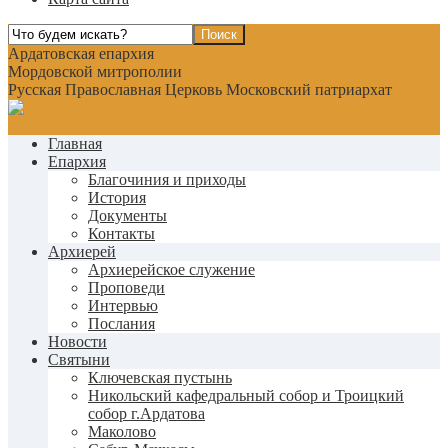
Ардатовская епархия
Мордовской митрополии
Русская Православная Церковь Московский патриархат
Главная
Епархия
Благочиния и приходы
История
Документы
Контакты
Архиерей
Архиерейское служение
Проповеди
Интервью
Послания
Новости
Святыни
Ключевская пустынь
Никольский кафедральный собор и Троицкий
собор г.Ардатова
Маколово