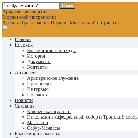
Ардатовская епархия
Мордовской митрополии
Русская Православная Церковь Московский патриархат
Главная
Епархия
Благочиния и приходы
История
Документы
Контакты
Архиерей
Архиерейское служение
Проповеди
Интервью
Послания
Новости
Святыни
Ключевская пустынь
Никольский кафедральный собор и Троицкий собор
Маколово
Сабур-Мачкасы
Благотворительность