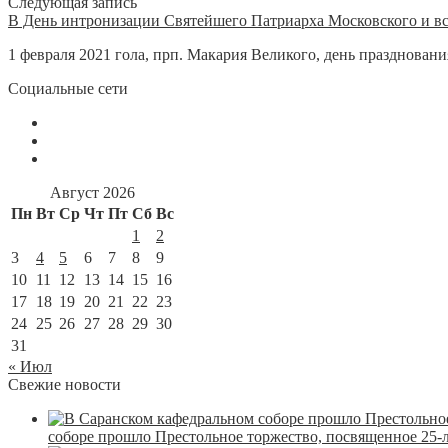
Следующая запись
В День интронизации Святейшего Патриарха Московского и в
1 февраля 2021 гола, прп. Макария Великого, день празднова
Социальные сети
Август 2026
Пн
Вт
Ср
Чт
Пт
Сб
Вс
1
2
3
4
5
6
7
8
9
10
11
12
13
14
15
16
17
18
19
20
21
22
23
24
25
26
27
28
29
30
31
« Июл
Свежие новости
соборе прошло Престольное торжество, посвященное 25-