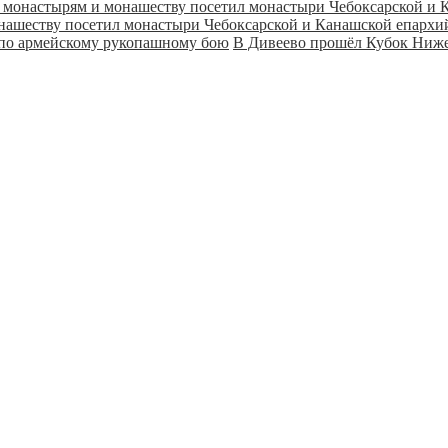
онашеству посетил монастыри Чебоксарской и Канашской епарх
В Дивеево прошёл Кубок Ниже