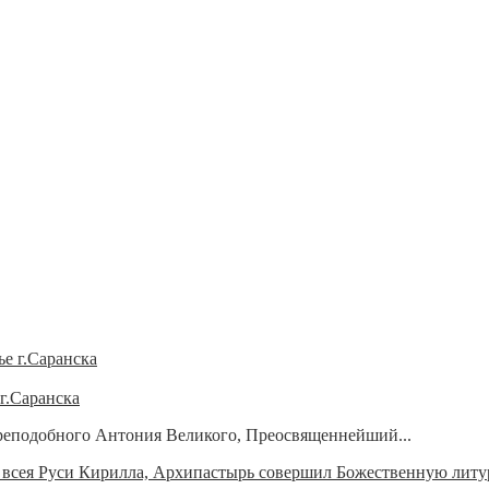
г.Саранска
 преподобного Антония Великого, Преосвященнейший...