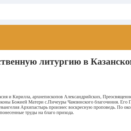
твенную литургию в Казанско
Афанасия и Кирилла, архиепископов Александрийских, Преосвяще
иконы Божией Матери с.Пичеуры Чамзинского благочиния. Его П
 евангелия Архипастырь произнес воскресную проповедь. По о
 понесенные труды на благо прихода.