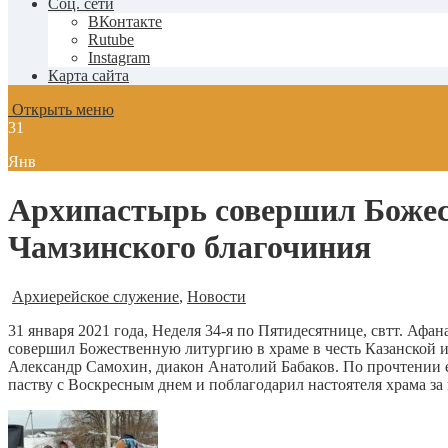
Соц. сети
ВКонтакте
Rutube
Instagram
Карта сайта
Открыть меню
31
Янв
Архипастырь совершил Божес
Чамзинского благочиния
Архиерейское служение
,
Новости
31 января 2021 года, Неделя 34-я по Пятидесятнице, свтт. 
совершил Божественную литургию в храме в честь Казанской 
Александр Самохин, диакон Анатолий Бабаков. По прочтении
паству с Воскресным днем и поблагодарил настоятеля храма за