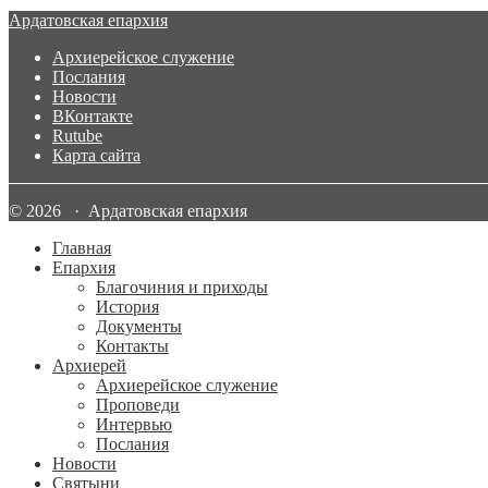
Ардатовская епархия
Архиерейское служение
Послания
Новости
ВКонтакте
Rutube
Карта сайта
© 2026 · Ардатовская епархия
Главная
Епархия
Благочиния и приходы
История
Документы
Контакты
Архиерей
Архиерейское служение
Проповеди
Интервью
Послания
Новости
Святыни