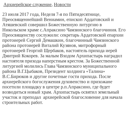
Архиерейское служение
,
Новости
23 июля 2017 года, Неделя 7-я по Пятидесятнице,
Преосвященнейший Вениамин, епископ Ардатовский и
Атяшевский совершил Божественную литургию в
Никольском храме с.Апраксино Чамзинского благочиния.
Его
Преосвященству сослужили: секретарь Ардатовской епархии
протоиерей Сергий Демашкин, благочинный Чамзинского
района протоиерей Виталий Кузянов, митрофорный
протоиерей Георгий Щербаков, настоятель прихода иерей
Дмитрий Кокорев. За малым Входом Архипастырь наградил
настоятеля прихода наперстным крестом. За Божественной
литургией молились Глава Чамзинского муниципального
района В.Г.Цыбаков, Президент холдинга «Талина»
В.С.Бирюков и другие почетные гости прихода. После
архиерейского богослужения духовенство и прихожане
посетили площадку в центре р.п.Апраксино, где будет
возводиться новый храм. Архипастырь освятил земельный
участок и преподал архиерейской благословение для начала
строительных работ.