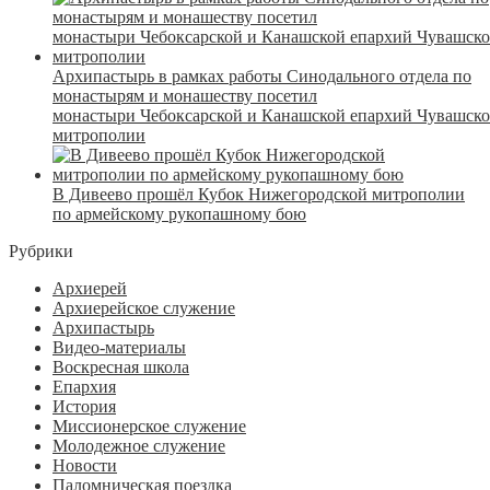
Архипастырь в рамках работы Синодального отдела по
монастырям и монашеству посетил
монастыри Чебоксарской и Канашской епархий Чувашск
митрополии
В Дивеево прошёл Кубок Нижегородской митрополии
по армейскому рукопашному бою
Рубрики
Архиерей
Архиерейское служение
Архипастырь
Видео-материалы
Воскресная школа
Епархия
История
Миссионерское служение
Молодежное служение
Новости
Паломническая поездка