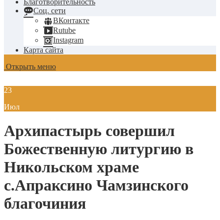
Благотворительность
Соц. сети
ВКонтакте
Rutube
Instagram
Карта сайта
Открыть меню
23
Июл
Архипастырь совершил
Божественную литургию в
Никольском храме
с.Апраксино Чамзинского
благочиния