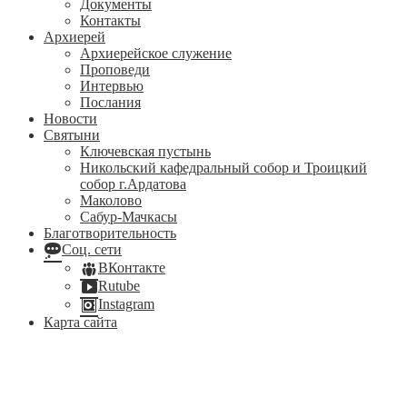
Документы
Контакты
Архиерей
Архиерейское служение
Проповеди
Интервью
Послания
Новости
Святыни
Ключевская пустынь
Никольский кафедральный собор и Троицкий
собор г.Ардатова
Маколово
Сабур-Мачкасы
Благотворительность
Соц. сети
ВКонтакте
Rutube
Instagram
Карта сайта