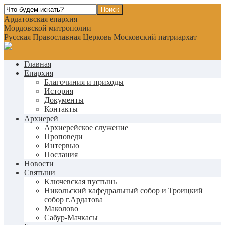
Ардатовская епархия
Мордовской митрополии
Русская Православная Церковь Московский патриархат
Главная
Епархия
Благочиния и приходы
История
Документы
Контакты
Архиерей
Архиерейское служение
Проповеди
Интервью
Послания
Новости
Святыни
Ключевская пустынь
Никольский кафедральный собор и Троицкий
собор г.Ардатова
Маколово
Сабур-Мачкасы