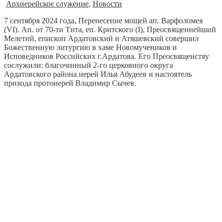
Архиерейское служение
,
Новости
7 сентября 2024 года, Перенесение мощей ап. Варфоломея
(VI). Ап. от 70-ти Тита, еп. Критского (I), Преосвященнейший
Мелетий, епископ Ардатовский и Атяшевский совершил
Божественную литургию в хаме Новомучеников и
Исповедников Российских г.Ардатова. Его Преосвященству
сослужили: благочинный 2-го церковного округа
Ардатовского района иерей Илья Абудеев и настоятель
прихода протоиерей Владимир Сычев.