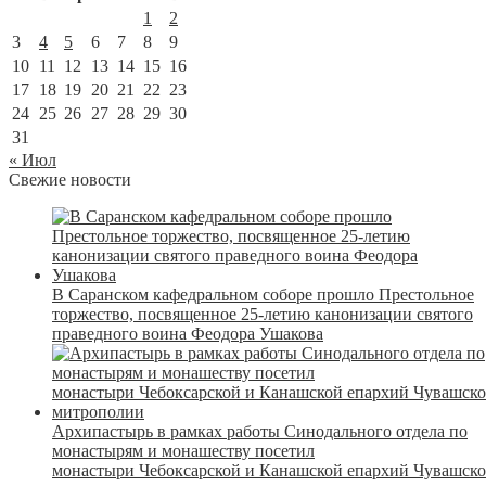
1
2
3
4
5
6
7
8
9
10
11
12
13
14
15
16
17
18
19
20
21
22
23
24
25
26
27
28
29
30
31
« Июл
Свежие новости
В Саранском кафедральном соборе прошло Престольное
торжество, посвященное 25-летию канонизации святого
праведного воина Феодора Ушакова
Архипастырь в рамках работы Синодального отдела по
монастырям и монашеству посетил
монастыри Чебоксарской и Канашской епархий Чувашск