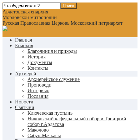
Ардатовская епархия
Мордовской митрополии
Русская Православная Церковь Московский патриархат
Главная
Епархия
Благочиния и приходы
История
Документы
Контакты
Архиерей
Архиерейское служение
Проповеди
Интервью
Послания
Новости
Святыни
Ключевская пустынь
Никольский кафедральный собор и Троицкий
собор г.Ардатова
Маколово
Сабур-Мачкасы