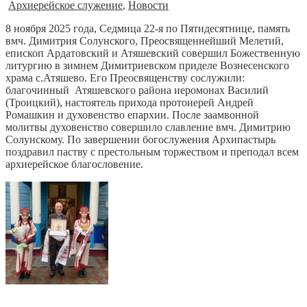
Архиерейское служение
,
Новости
8 ноября 2025 года, Седмица 22-я по Пятидесятнице, память
вмч. Димитрия Солунского, Преосвященнейший Мелетий,
епископ Ардатовский и Атяшевский совершил Божественную
литургию в зимнем Димитриевском приделе Вознесенского
храма с.Атяшево. Его Преосвященству сослужили:
благочинный Атяшевского района иеромонах Василий
(Троицкий), настоятель прихода протоиерей Андрей
Ромашкин и духовенство епархии. После заамвонной
молитвы духовенство совершило славление вмч. Димитрию
Солунскому. По завершении богослужения Архипастырь
поздравил паству с престольным торжеством и преподал всем
архиерейское благословение.