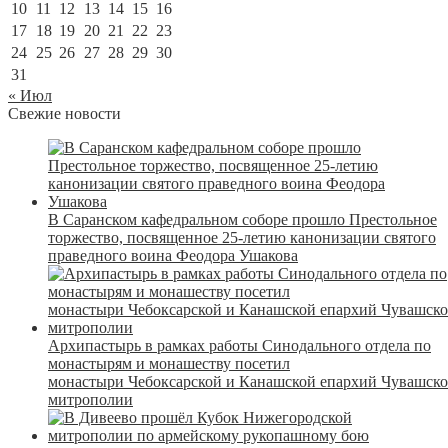
10
11
12
13
14
15
16
17
18
19
20
21
22
23
24
25
26
27
28
29
30
31
« Июл
Свежие новости
В Саранском кафедральном соборе прошло Престольное
торжество, посвященное 25-летию канонизации святого
праведного воина Феодора Ушакова
Архипастырь в рамках работы Синодального отдела по
монастырям и монашеству посетил
монастыри Чебоксарской и Канашской епархий Чувашск
митрополии