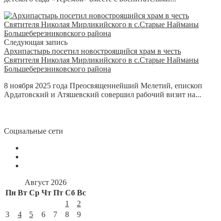
Следующая запись
Архипастырь посетил новостроящийся храм в честь
Святителя Николая Мирликийского в с.Старые Найманы
Большеберезниковского района
8 ноября 2025 года Преосвященнейший Мелетий, епископ
Ардатовский и Атяшевский совершил рабочий визит на...
Социальные сети
Август 2026
Пн
Вт
Ср
Чт
Пт
Сб
Вс
1
2
3
4
5
6
7
8
9