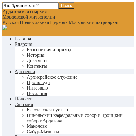
Ардатовская епархия
Мордовской митрополии
Русская Православная Церковь Московский патриархат
Главная
Епархия
Благочиния и приходы
История
Документы
Контакты
Архиерей
Архиерейское служение
Проповеди
Интервью
Послания
Новости
Святыни
Ключевская пустынь
Никольский кафедральный собор и Троицкий
собор г.Ардатова
Маколово
Сабур-Мачкасы