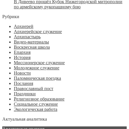
В Дивеево прошёл Кубок Нижегородской митрополии
по армейскому рукопашному бою
Рубрики
Архиерей
Архиерейское служение
Архипастырь
Видео-материалы
Воскресная школа
Епархия
История
Миссионерское служение
Молодежное служение
Новости
Паломническая поездка
Послания
Православный пост
Праздники
Религиозное образование
Социальное служение
Экологическая работа
Актуальная аналитика
Ардатовская епархия