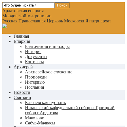
Ардатовская епархия
Мордовской митрополии
Русская Православная Церковь Московский патриархат
Главная
Епархия
Благочиния и приходы
История
Документы
Контакты
Архиерей
Архиерейское служение
Проповеди
Интервью
Послания
Новости
Святыни
Ключевская пустынь
Никольский кафедральный собор и Троицкий
собор г.Ардатова
Маколово
Сабур-Мачкасы