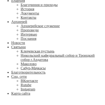
Епархия
Благочиния и приходы
История
Документы
Контакты
Архиерей
Архиерейское служение
Проповеди
Интервью
Послания
Новости
Святыни
Ключевская пустынь
Никольский кафедральный собор и Троицкий
собор г.Ардатова
Маколово
Сабур-Мачкасы
Благотворительность
Соц. сети
ВКонтакте
Rutube
Instagram
Карта сайта