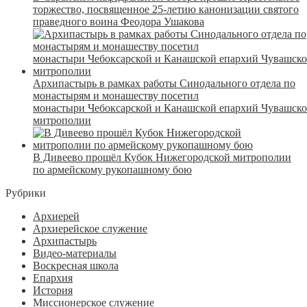
торжество, посвященное 25-летию канонизации святого
праведного воина Феодора Ушакова
Архипастырь в рамках работы Синодального отдела по
монастырям и монашеству посетил
монастыри Чебоксарской и Канашской епархий Чувашск
митрополии
В Дивеево прошёл Кубок Нижегородской митрополии
по армейскому рукопашному бою
Рубрики
Архиерей
Архиерейское служение
Архипастырь
Видео-материалы
Воскресная школа
Епархия
История
Миссионерское служение