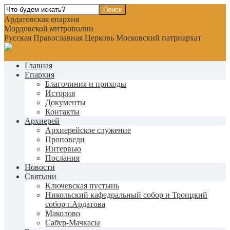
Ардатовская епархия
Мордовской митрополии
Русская Православная Церковь Московский патриархат
Главная
Епархия
Благочиния и приходы
История
Документы
Контакты
Архиерей
Архиерейское служение
Проповеди
Интервью
Послания
Новости
Святыни
Ключевская пустынь
Никольский кафедральный собор и Троицкий
собор г.Ардатова
Маколово
Сабур-Мачкасы