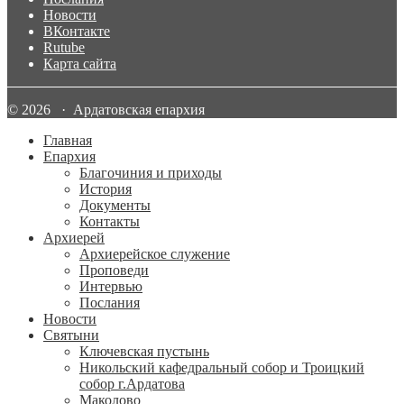
Новости
ВКонтакте
Rutube
Карта сайта
© 2026 · Ардатовская епархия
Главная
Епархия
Благочиния и приходы
История
Документы
Контакты
Архиерей
Архиерейское служение
Проповеди
Интервью
Послания
Новости
Святыни
Ключевская пустынь
Никольский кафедральный собор и Троицкий
собор г.Ардатова
Маколово