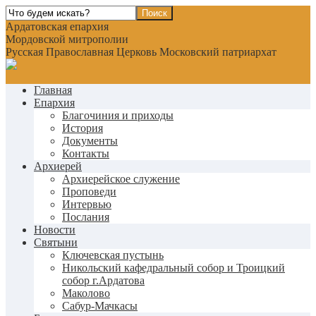
Ардатовская епархия
Мордовской митрополии
Русская Православная Церковь Московский патриархат
Главная
Епархия
Благочиния и приходы
История
Документы
Контакты
Архиерей
Архиерейское служение
Проповеди
Интервью
Послания
Новости
Святыни
Ключевская пустынь
Никольский кафедральный собор и Троицкий
собор г.Ардатова
Маколово
Сабур-Мачкасы