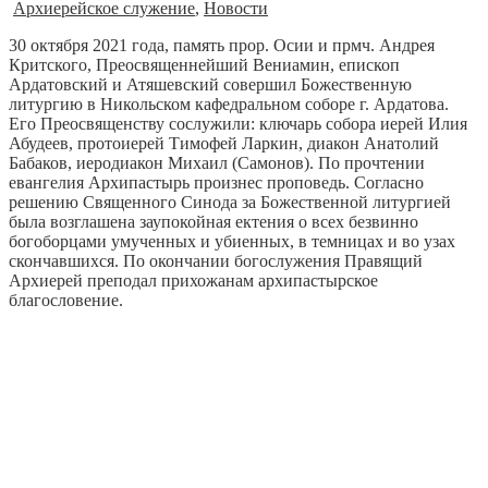
Архиерейское служение
,
Новости
30 октября 2021 года, память прор. Осии и прмч. Андрея
Критского, Преосвященнейший Вениамин, епископ
Ардатовский и Атяшевский совершил Божественную
литургию в Никольском кафедральном соборе г. Ардатова.
Его Преосвященству сослужили: ключарь собора иерей Илия
Абудеев, протоиерей Тимофей Ларкин, диакон Анатолий
Бабаков, иеродиакон Михаил (Самонов). По прочтении
евангелия Архипастырь произнес проповедь. Согласно
решению Священного Синода за Божественной литургией
была возглашена заупокойная ектения о всех безвинно
богоборцами умученных и убиенных, в темницах и во узах
скончавшихся. По окончании богослужения Правящий
Архиерей преподал прихожанам архипастырское
благословение.