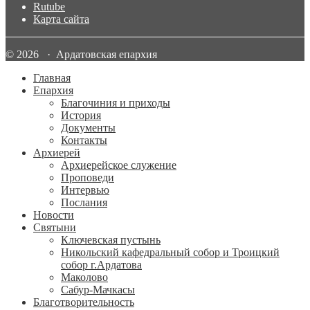
Rutube
Карта сайта
© 2026 · Ардатовская епархия
Главная
Епархия
Благочиния и приходы
История
Документы
Контакты
Архиерей
Архиерейское служение
Проповеди
Интервью
Послания
Новости
Святыни
Ключевская пустынь
Никольский кафедральный собор и Троицкий
собор г.Ардатова
Маколово
Сабур-Мачкасы
Благотворительность