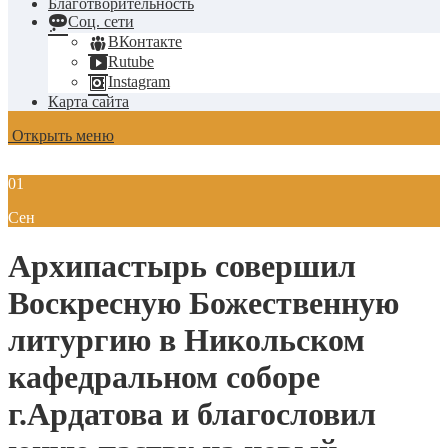
Благотворительность
Соц. сети
ВКонтакте
Rutube
Instagram
Карта сайта
Открыть меню
01
Сен
Архипастырь совершил
Воскресную Божественную
литургию в Никольском
кафедральном соборе
г.Ардатова и благословил