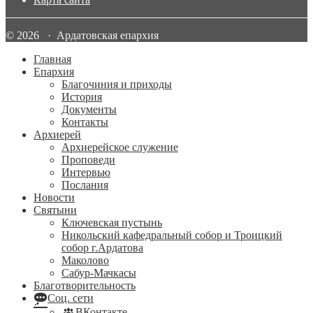
© 2026 · Ардатовская епархия
Главная
Епархия
Благочиния и приходы
История
Документы
Контакты
Архиерей
Архиерейское служение
Проповеди
Интервью
Послания
Новости
Святыни
Ключевская пустынь
Никольский кафедральный собор и Троицкий
собор г.Ардатова
Маколово
Сабур-Мачкасы
Благотворительность
Соц. сети
ВКонтакте