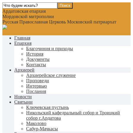
Ардатовская епархия
Мордовской митрополии
Русская Православная Церковь Московский патриархат
Главная
Епархия
Благочиния и приходы
История
Документы
Контакты
Архиерей
Архиерейское служение
Проповеди
Интервью
Послания
Новости
Святыни
Ключевская пустынь
Никольский кафедральный собор и Троицкий
собор г.Ардатова
Маколово
Сабур-Мачкасы