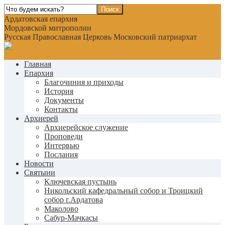
Ардатовская епархия
Мордовской митрополии
Русская Православная Церковь Московский патриархат
Главная
Епархия
Благочиния и приходы
История
Документы
Контакты
Архиерей
Архиерейское служение
Проповеди
Интервью
Послания
Новости
Святыни
Ключевская пустынь
Никольский кафедральный собор и Троицкий
собор г.Ардатова
Маколово
Сабур-Мачкасы