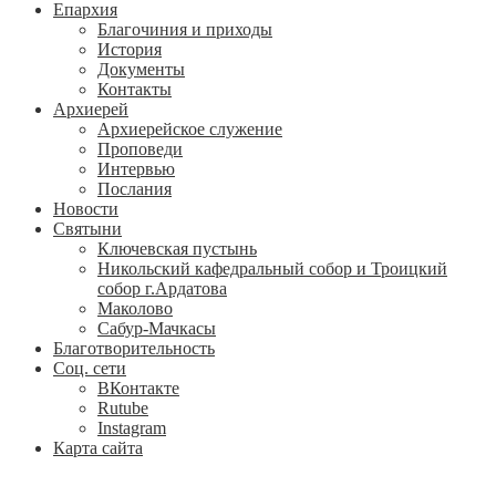
Епархия
Благочиния и приходы
История
Документы
Контакты
Архиерей
Архиерейское служение
Проповеди
Интервью
Послания
Новости
Святыни
Ключевская пустынь
Никольский кафедральный собор и Троицкий
собор г.Ардатова
Маколово
Сабур-Мачкасы
Благотворительность
Соц. сети
ВКонтакте
Rutube
Instagram
Карта сайта