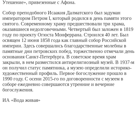
Утешение», привезенные с Афона.
Собор преподобного Исаакия Далматского был задуман
императором Петром I, который родился в день памяти этого
святого. Современному храму предшествовали три храма,
оказавшиеся недолговечными. Четвертый был заложен в 1819
году по проекту Огюста Монферрана. Строился 40 лет. Был
освящен 12 июня 1858 года как главный собор Российской
империи. Здесь совершались благодарственные молебны в
памятные дни петровских побед, торжественно отмечали день
основания Санкт-Петербурга. В советское время храм
закрыли, в нем разместился антирелигиозный музей. В 1937-м
он получил статус памятника, а музею определили историко-
художественный профиль. Первое богослужение прошло в
1990 году. С осени 2015-го по договоренности с музеем в
соборе ежедневно совершаются утренние и вечерние
богослужения.
ИА «Вода живая»