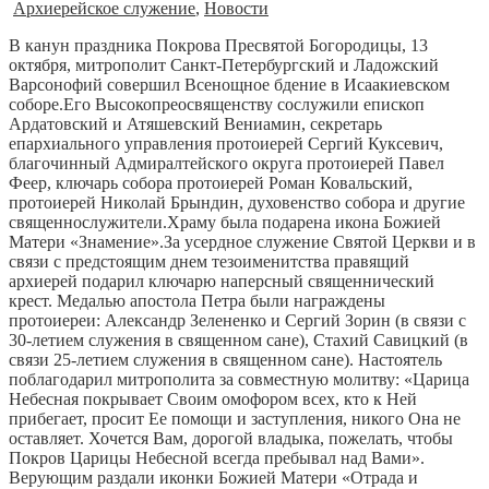
Архиерейское служение
,
Новости
В канун праздника Покрова Пресвятой Богородицы, 13
октября, митрополит Санкт-Петербургский и Ладожский
Варсонофий совершил Всенощное бдение в Исаакиевском
соборе.Его Высокопреосвященству сослужили епископ
Ардатовский и Атяшевский Вениамин, секретарь
епархиального управления протоиерей Сергий Куксевич,
благочинный Адмиралтейского округа протоиерей Павел
Феер, ключарь собора протоиерей Роман Ковальский,
протоиерей Николай Брындин, духовенство собора и другие
священнослужители.Храму была подарена икона Божией
Матери «Знамение».За усердное служение Святой Церкви и в
связи с предстоящим днем тезоименитства правящий
архиерей подарил ключарю наперсный священнический
крест. Медалью апостола Петра были награждены
протоиереи: Александр Зелененко и Сергий Зорин (в связи с
30-летием служения в священном сане), Стахий Савицкий (в
связи 25-летием служения в священном сане). Настоятель
поблагодарил митрополита за совместную молитву: «Царица
Небесная покрывает Своим омофором всех, кто к Ней
прибегает, просит Ее помощи и заступления, никого Она не
оставляет. Хочется Вам, дорогой владыка, пожелать, чтобы
Покров Царицы Небесной всегда пребывал над Вами».
Верующим раздали иконки Божией Матери «Отрада и