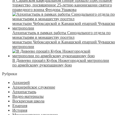
В Саранском кафедральном соборе прошло Престольное
торжество, посвященное 25-летию канонизации святого
праведного воина Феодора Ушакова
Архипастырь в рамках работы Синодального отдела по
монастырям и монашеству посетил
монастыри Чебоксарской и Канашской епархий Чувашск
митрополии
В Дивеево прошёл Кубок Нижегородской митрополии
по армейскому рукопашному бою
Рубрики
Архиерей
Архиерейское служение
Архипастырь
Видео-материалы
Воскресная школа
Епархия
История
Миссионерское служение