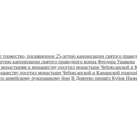
летию канонизации святого праведного воина Феодора Ушакова
онашеству посетил монастыри Чебоксарской и Канашской епарх
В Дивеево прошёл Кубок Ниже