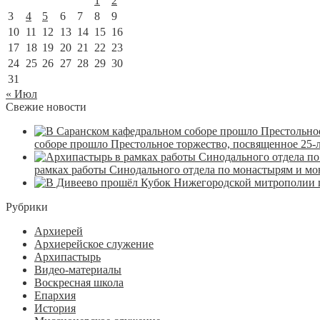
1
2
3
4
5
6
7
8
9
10
11
12
13
14
15
16
17
18
19
20
21
22
23
24
25
26
27
28
29
30
31
« Июл
Свежие новости
соборе прошло Престольное торжество, посвященное 25-
рамках работы Синодального отдела по монастырям и м
Рубрики
Архиерей
Архиерейское служение
Архипастырь
Видео-материалы
Воскресная школа
Епархия
История