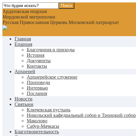
Ардатовская епархия
Мордовской митрополии
Русская Православная Церковь Московский патриархат
Главная
Епархия
Благочиния и приходы
История
Документы
Контакты
Архиерей
Архиерейское служение
Проповеди
Интервью
Послания
Новости
Святыни
Ключевская пустынь
Никольский кафедральный собор и Троицкий собор
Маколово
Сабур-Мачкасы
Благотворительность