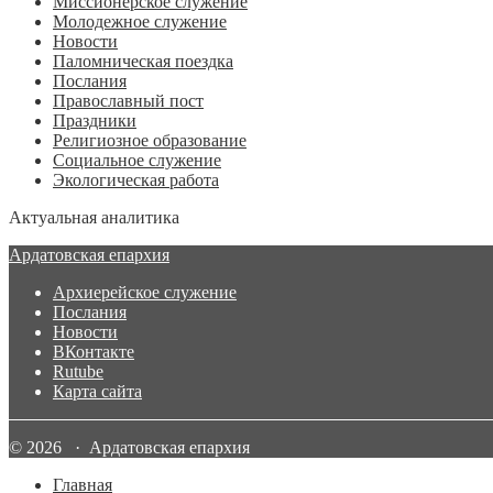
Миссионерское служение
Молодежное служение
Новости
Паломническая поездка
Послания
Православный пост
Праздники
Религиозное образование
Социальное служение
Экологическая работа
Актуальная аналитика
Ардатовская епархия
Архиерейское служение
Послания
Новости
ВКонтакте
Rutube
Карта сайта
© 2026 · Ардатовская епархия
Главная