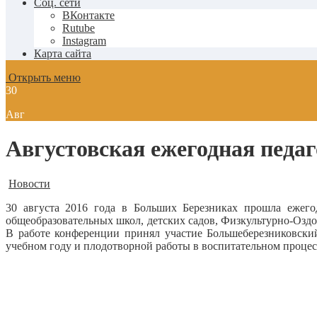
Соц. сети
ВКонтакте
Rutube
Instagram
Карта сайта
Открыть меню
30
Авг
Августовская ежегодная педа
Новости
30 августа 2016 года в Больших Березниках прошла ежегод
общеобразовательных школ, детских садов, Физкультурно-Озд
В работе конференции принял участие Большеберезниковск
учебном году и плодотворной работы в воспитательном процес