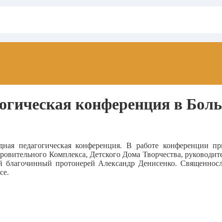
гогическая конференция в Бол
ная педагогическая конференция.
В работе конференции при
оровитель
ного Комплекса, Детского Дома Творчества, руководит
ий благочинный протоиерей Александр Денисенко. Священнос
се.