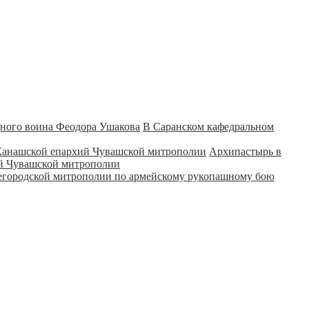
В Саранском кафедральном
Архипастырь в
ий Чувашской митрополии
городской митрополии по армейскому рукопашному бою