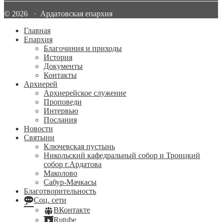
© 2026 · Ардатовская епархия
Главная
Епархия
Благочиния и приходы
История
Документы
Контакты
Архиерей
Архиерейское служение
Проповеди
Интервью
Послания
Новости
Святыни
Ключевская пустынь
Никольский кафедральный собор и Троицкий
собор г.Ардатова
Маколово
Сабур-Мачкасы
Благотворительность
Соц. сети
ВКонтакте
Rutube