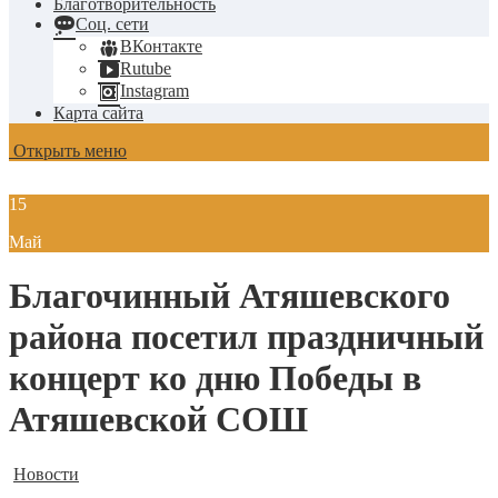
Благотворительность
Соц. сети
ВКонтакте
Rutube
Instagram
Карта сайта
Открыть меню
15
Май
Благочинный Атяшевского
района посетил праздничный
концерт ко дню Победы в
Атяшевской СОШ
Новости