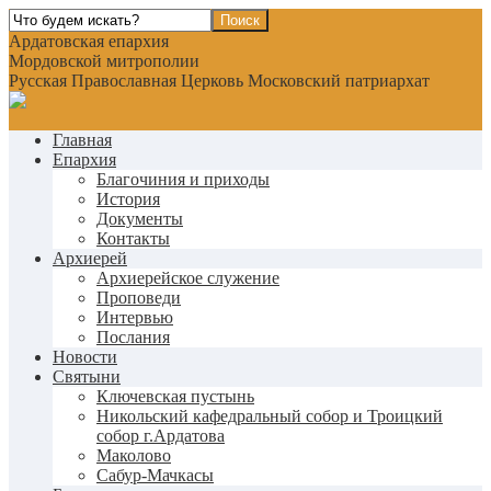
Ардатовская епархия
Мордовской митрополии
Русская Православная Церковь Московский патриархат
Главная
Епархия
Благочиния и приходы
История
Документы
Контакты
Архиерей
Архиерейское служение
Проповеди
Интервью
Послания
Новости
Святыни
Ключевская пустынь
Никольский кафедральный собор и Троицкий
собор г.Ардатова
Маколово
Сабур-Мачкасы