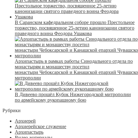
В Саранском кафедральном соборе прошло Престольное
торжество, посвященное 25-летию канонизации святого
праведного воина Феодора Ушакова
Архипастырь в рамках работы Синодального отдела по
монастырям и монашеству посетил
монастыри Чебоксарской и Канашской епархий Чувашск
митрополии
В Дивеево прошёл Кубок Нижегородской митрополии
по армейскому рукопашному бою
Рубрики
Архиерей
Архиерейское служение
Архипастырь
Видео-материалы