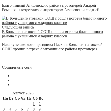
Благочинный Атяшевского района протоиерей Андрей
Ромашкин встретился с директором Атяшевской средней...
Следующая запись
В Большеигнатовской СОШ прошла встреча благочинного
района с учащимися младших классов
Накануне светлого праздника Пасхи в Большеигнатовской
СОШ прошла встреча благочинного района протоиерея...
Социальные сети
Август 2026
Пн
Вт
Ср
Чт
Пт
Сб
Вс
1
2
3
4
5
6
7
8
9