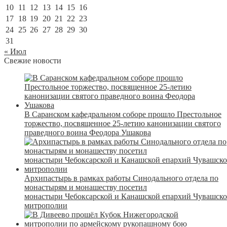
10
11
12
13
14
15
16
17
18
19
20
21
22
23
24
25
26
27
28
29
30
31
« Июл
Свежие новости
В Саранском кафедральном соборе прошло Престольное
торжество, посвященное 25-летию канонизации святого
праведного воина Феодора Ушакова
Архипастырь в рамках работы Синодального отдела по
монастырям и монашеству посетил
монастыри Чебоксарской и Канашской епархий Чувашск
митрополии