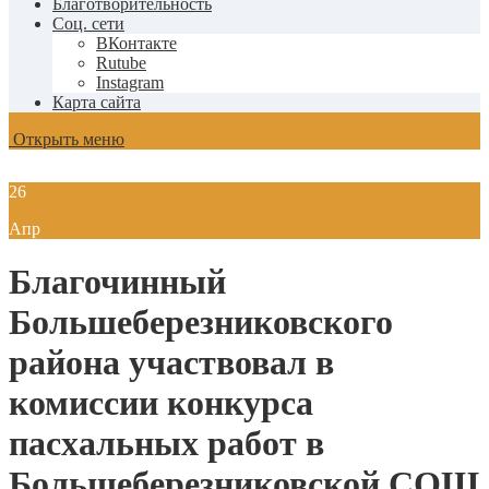
Благотворительность
Соц. сети
ВКонтакте
Rutube
Instagram
Карта сайта
Открыть меню
26
Апр
Благочинный
Большеберезниковского
района участвовал в
комиссии конкурса
пасхальных работ в
Большеберезниковской СОШ