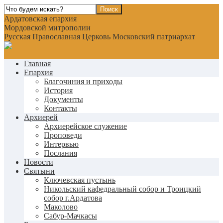
Ардатовская епархия
Мордовской митрополии
Русская Православная Церковь Московский патриархат
Главная
Епархия
Благочиния и приходы
История
Документы
Контакты
Архиерей
Архиерейское служение
Проповеди
Интервью
Послания
Новости
Святыни
Ключевская пустынь
Никольский кафедральный собор и Троицкий
собор г.Ардатова
Маколово
Сабур-Мачкасы