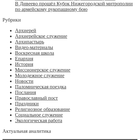
В Дивеево прошёл Кубок Нижегородской митрополии
по армейскому рукопашному бою
Рубрики
Архиерей
Архиерейское служение
Архипастырь
Видео-материалы
Воскресная школа
Епархия
История
Миссионерское служение
Молодежное служение
Новости
Паломническая поездка
Послания
Православный пост
Праздники
Религиозное образование
Социальное служение
Экологическая работа
Актуальная аналитика