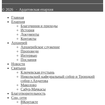
© 2026 · Ардатовская епархия
Главная
Епархия
Благочиния и приходы
История
Документы
Контакты
Архиерей
Архиерейское служение
Проповеди
Интервью
Послания
Новости
Святыни
Ключевская пустынь
Никольский кафедральный собор и Троицкий
собор г.Ардатова
Маколово
Сабур-Мачкасы
Благотворительность
Соц. сети
ВКонтакте