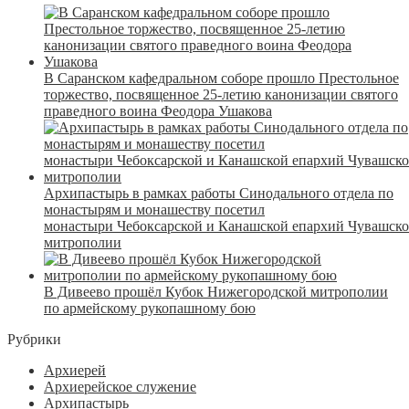
В Саранском кафедральном соборе прошло Престольное
торжество, посвященное 25-летию канонизации святого
праведного воина Феодора Ушакова
Архипастырь в рамках работы Синодального отдела по
монастырям и монашеству посетил
монастыри Чебоксарской и Канашской епархий Чувашск
митрополии
В Дивеево прошёл Кубок Нижегородской митрополии
по армейскому рукопашному бою
Рубрики
Архиерей
Архиерейское служение
Архипастырь