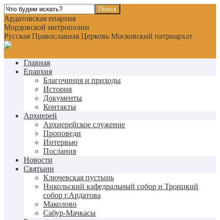
Ардатовская епархия
Мордовской митрополии
Русская Православная Церковь Московский патриархат
Главная
Епархия
Благочиния и приходы
История
Документы
Контакты
Архиерей
Архиерейское служение
Проповеди
Интервью
Послания
Новости
Святыни
Ключевская пустынь
Никольский кафедральный собор и Троицкий
собор г.Ардатова
Маколово
Сабур-Мачкасы