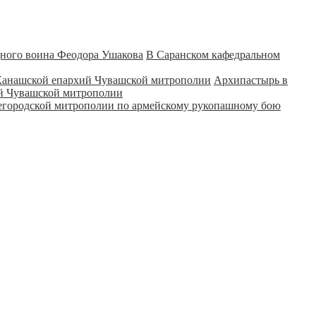
В Саранском кафедральном
Архипастырь в
ий Чувашской митрополии
городской митрополии по армейскому рукопашному бою