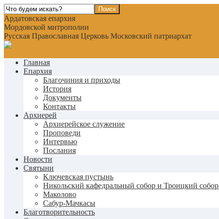
Ардатовская епархия
Мордовской митрополии
Русская Православная Церковь Московский патриархат
Главная
Епархия
Благочиния и приходы
История
Документы
Контакты
Архиерей
Архиерейское служение
Проповеди
Интервью
Послания
Новости
Святыни
Ключевская пустынь
Никольский кафедральный собор и Троицкий собор
Маколово
Сабур-Мачкасы
Благотворительность