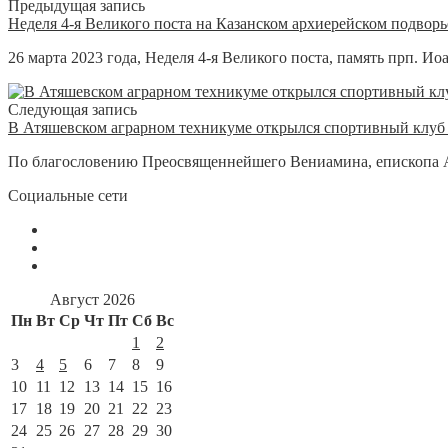
Предыдущая запись
Неделя 4-я Великого поста на Казанском архиерейском подвор
26 марта 2023 года, Неделя 4-я Великого поста, память прп. 
Следующая запись
В Атяшевском аграрном техникуме открылся спортивный клуб 
По благословению Преосвященнейшего Вениамина, епископа Ар
Социальные сети
Август 2026
Пн
Вт
Ср
Чт
Пт
Сб
Вс
1
2
3
4
5
6
7
8
9
10
11
12
13
14
15
16
17
18
19
20
21
22
23
24
25
26
27
28
29
30