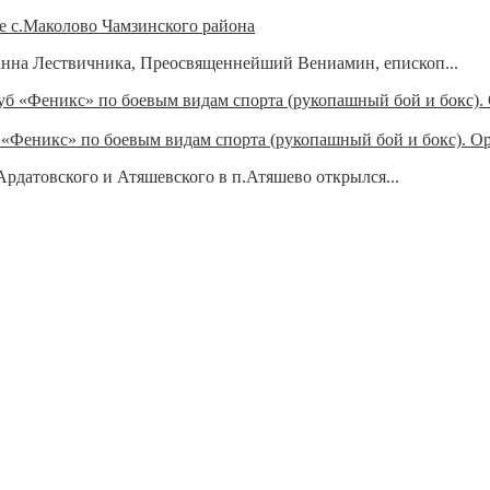
ье с.Маколово Чамзинского района
Иоанна Лествичника, Преосвященнейший Вениамин, епископ...
«Феникс» по боевым видам спорта (рукопашный бой и бокс). Ор
датовского и Атяшевского в п.Атяшево открылся...