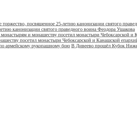
летию канонизации святого праведного воина Феодора Ушакова
онашеству посетил монастыри Чебоксарской и Канашской епарх
В Дивеево прошёл Кубок Ниже