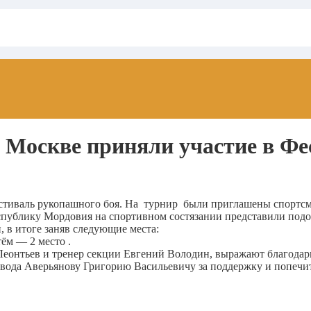
Москве приняли участие в Фе
стиваль рукопашного боя. На турнир были приглашены спортсме
Республику Мордовия на спортивном состязании представили по
 в итоге заняв следующие места:
ём — 2 место .
Леонтьев и тренер секции Евгений Володин, выражают благода
авода Аверьянову Григорию Васильевичу за поддержку и попечи