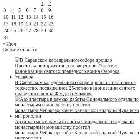
1
2
3
4
5
6
7
8
9
10
11
12
13
14
15
16
17
18
19
20
21
22
23
24
25
26
27
28
29
30
31
« Июл
Свежие новости
В Саранском кафедральном соборе прошло Престольное
торжество, посвященное 25-летию канонизации святого
праведного воина Феодора Ушакова
Архипастырь в рамках работы Синодального отдела по
монастырям и монашеству посетил
монастыри Чебоксарской и Канашской епархий Чувашск
митрополии