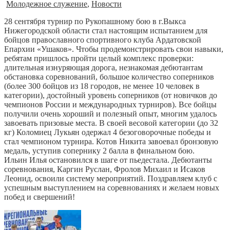
Молодежное служение
,
Новости
28 сентября турнир по Рукопашному бою в г.Выкса
Нижегородской области стал настоящим испытанием для
бойцов православного спортивного клуба Ардатовской
Епархии «Ушаков». Чтобы продемонстрировать свои навыки,
ребятам пришлось пройти целый комплекс проверки:
длительная изнуряющая дорога, незнакомая дебютантам
обстановка соревнований, большое количество соперников
(более 300 бойцов из 18 городов, не менее 10 человек в
категории), достойный уровень соперников (от новичков до
чемпионов России и международных турниров). Все бойцы
получили очень хороший и полезный опыт, многим удалось
завоевать призовые места. В своей весовой категории (до 32
кг) Коломиец Лукьян одержал 4 безоговорочные победы и
стал чемпионом турнира. Котов Никита завоевал бронзовую
медаль, уступив сопернику 2 балла в финальном бою.
Ильин Илья остановился в шаге от пьедестала. Дебютанты
соревнования, Каргин Руслан, Фролов Михаил и Исаков
Леонид, освоили систему мероприятий. Поздравляем клуб с
успешным выступлением на соревнованиях и желаем новых
побед и свершений!