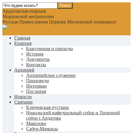
Ардатовская епархия
Мордовской митрополии
Русская Православная Церковь Московский патриархат
Главная
Епархия
Благочиния и приходы
История
Документы
Контакты
Архиерей
Архиерейское служение
Проповеди
Интервью
Послания
Новости
Святыни
Ключевская пустынь
Никольский кафедральный собор и Троицкий
собор г.Ардатова
Маколово
Сабур-Мачкасы