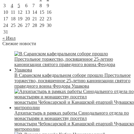
3
4
5
6
7
8
9
10
11
12
13
14
15
16
17
18
19
20
21
22
23
24
25
26
27
28
29
30
31
« Июл
Свежие новости
В Саранском кафедральном соборе прошло Престольное
торжество, посвященное 25-летию канонизации святого
праведного воина Феодора Ушакова
Архипастырь в рамках работы Синодального отдела по
монастырям и монашеству посетил
монастыри Чебоксарской и Канашской епархий Чувашск
митрополии