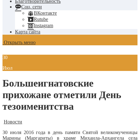
Благотворительность
Соц. сети
ВКонтакте
Rutube
Instagram
Карта сайта
Открыть меню
30
Июл
Большеигнатовские
прихожане отметили День
тезоименитства
Новости
30 июля 2016 года в день памяти Святой великомученицы
Марины (Маргариты) в храме Михаила-Архангела села