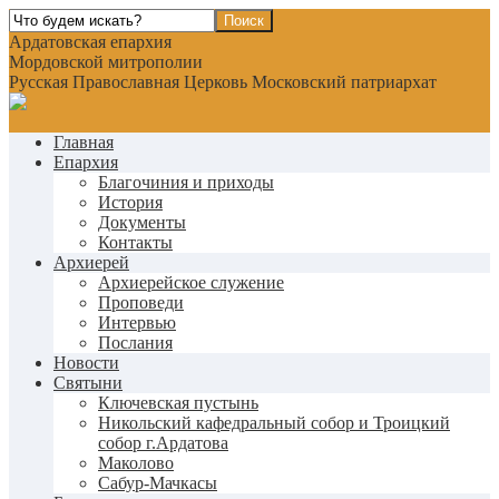
Ардатовская епархия
Мордовской митрополии
Русская Православная Церковь Московский патриархат
Главная
Епархия
Благочиния и приходы
История
Документы
Контакты
Архиерей
Архиерейское служение
Проповеди
Интервью
Послания
Новости
Святыни
Ключевская пустынь
Никольский кафедральный собор и Троицкий
собор г.Ардатова
Маколово
Сабур-Мачкасы