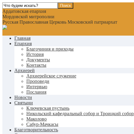
Ардатовская епархия
Мордовской митрополии
Русская Православная Церковь Московский патриархат
Главная
Епархия
Благочиния и приходы
История
Документы
Контакты
Архиерей
Архиерейское служение
Проповеди
Интервью
Послания
Новости
Святыни
Ключевская пустынь
Никольский кафедральный собор и Троицкий собор
Маколово
Сабур-Мачкасы
Благотворительность