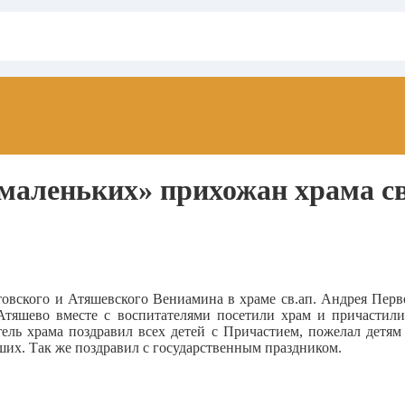
маленьких» прихожан храма св
товского и Атяшевского Вениамина в храме св.ап. Андрея Пер
 Атяшево вместе с воспитателями посетили храм и причасти
тель храма поздравил всех детей с Причастием, пожелал дет
ших. Так же поздравил с государственным праздником.