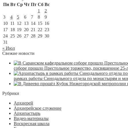
Пн
Вт
Ср
Чт
Пт
Сб
Вс
1
2
3
4
5
6
7
8
9
10
11
12
13
14
15
16
17
18
19
20
21
22
23
24
25
26
27
28
29
30
31
« Июл
Свежие новости
соборе прошло Престольное торжество, посвященное 25-
рамках работы Синодального отдела по монастырям и м
Рубрики
Архиерей
Архиерейское служение
Архипастырь
Видео-материалы
Воскресная школа