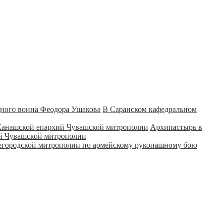
В Саранском кафедральном
Архипастырь в
ий Чувашской митрополии
городской митрополии по армейскому рукопашному бою