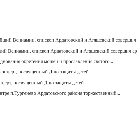
ший Вениамин, епископ Ардатовский и Атяшевский совершил а
азднования обретения мощей и прославления святого...
онцерт, посвященный Дню защиты детей
нтре п.Тургенево Ардатовского района торжественный...