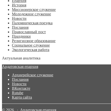
Епархия
История
Миссионерское служение
Молодежное служение
Новости
Паломническая поездка
Послания
Православный пост
Праздники
Религиозное образование
Социальное служение
Экологическая работа
Актуальная аналитика
Ардатовская епархия
Архиерейское служение
Послания
Новости
ВКонтакте
Rutube
Карта сайта
© 2026 · Ардатовская епархия