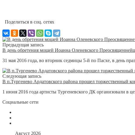
Поделиться в соц. сетях
Предыдущая запись
В день обретения мощей Иоанна Оленевского Преосвященней
31 мая 2016 года, во вторник седмицы 5-й по Пасхе, в день пр
Следующая запись
В п.Тургенево Ардатовского района прошел торжественный к
1 июня 2016 года артисты Тургеневского ДК организовали в це
Социальные сети
Август 2026