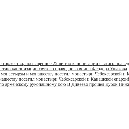
летию канонизации святого праведного воина Феодора Ушакова
онашеству посетил монастыри Чебоксарской и Канашской епарх
В Дивеево прошёл Кубок Ниже