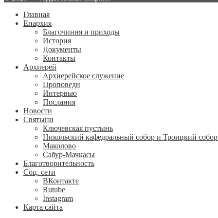
Главная
Епархия
Благочиния и приходы
История
Документы
Контакты
Архиерей
Архиерейское служение
Проповеди
Интервью
Послания
Новости
Святыни
Ключевская пустынь
Никольский кафедральный собор и Троицкий собор
Маколово
Сабур-Мачкасы
Благотворительность
Соц. сети
ВКонтакте
Rutube
Instagram
Карта сайта