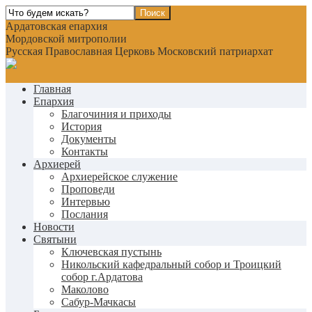
Ардатовская епархия
Мордовской митрополии
Русская Православная Церковь Московский патриархат
Главная
Епархия
Благочиния и приходы
История
Документы
Контакты
Архиерей
Архиерейское служение
Проповеди
Интервью
Послания
Новости
Святыни
Ключевская пустынь
Никольский кафедральный собор и Троицкий
собор г.Ардатова
Маколово
Сабур-Мачкасы