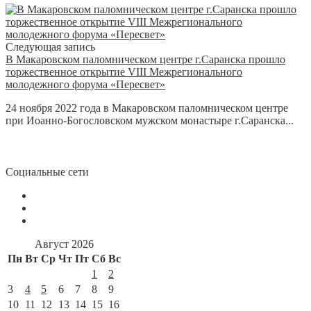
Следующая запись
В Макаровском паломническом центре г.Саранска прошло
торжественное открытие VIII Межрегионального
молодежного форума «Пересвет»
24 ноября 2022 года в Макаровском паломническом центре
при Иоанно-Богословском мужском монастыре г.Саранска...
Социальные сети
Август 2026
Пн
Вт
Ср
Чт
Пт
Сб
Вс
1
2
3
4
5
6
7
8
9
10
11
12
13
14
15
16