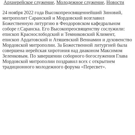
Архиерейское служение
,
Молодежное служение
,
Новости
24 ноября 2022 года Высокопреосвященнейший Зиновий,
митрополит Саранский и Мордовский возглавил
Божественную литургию в Феодоровском кафедральном
соборе г.Саранска. Его Высокопреосвященству сослужили:
епископ Краснослободский и Темниковский Климент,
епископ Ардатовский и Атяшевский Вениамин и духовенство
Мордовской митрополии. За Божественной литургией была
совершена иерейская хиротония над диаконом Максимом
Зеленковым. По завершении соборного богослужения Глава
Мордовской митрополии поздравил всех с открытием
традиционного молодежного форума «Пересвет».