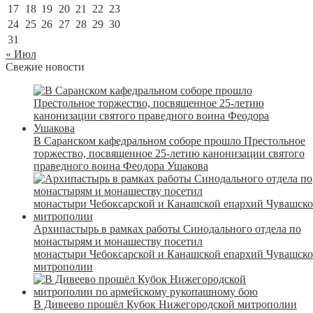
17
18
19
20
21
22
23
24
25
26
27
28
29
30
31
« Июл
Свежие новости
В Саранском кафедральном соборе прошло Престольное
торжество, посвященное 25-летию канонизации святого
праведного воина Феодора Ушакова
Архипастырь в рамках работы Синодального отдела по
монастырям и монашеству посетил
монастыри Чебоксарской и Канашской епархий Чувашск
митрополии
В Дивеево прошёл Кубок Нижегородской митрополии