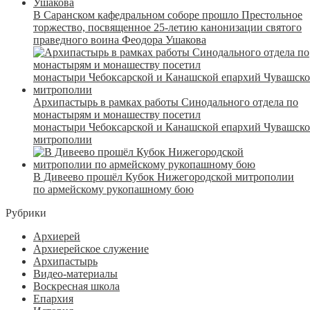
В Саранском кафедральном соборе прошло Престольное
торжество, посвященное 25-летию канонизации святого
праведного воина Феодора Ушакова
Архипастырь в рамках работы Синодального отдела по
монастырям и монашеству посетил
монастыри Чебоксарской и Канашской епархий Чувашск
митрополии
В Дивеево прошёл Кубок Нижегородской митрополии
по армейскому рукопашному бою
Рубрики
Архиерей
Архиерейское служение
Архипастырь
Видео-материалы
Воскресная школа
Епархия