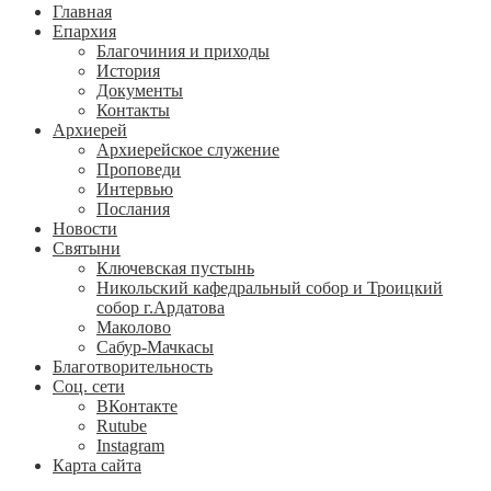
Главная
Епархия
Благочиния и приходы
История
Документы
Контакты
Архиерей
Архиерейское служение
Проповеди
Интервью
Послания
Новости
Святыни
Ключевская пустынь
Никольский кафедральный собор и Троицкий
собор г.Ардатова
Маколово
Сабур-Мачкасы
Благотворительность
Соц. сети
ВКонтакте
Rutube
Instagram
Карта сайта