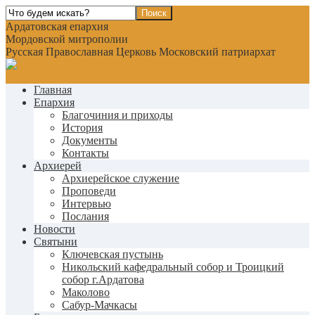
Ардатовская епархия
Мордовской митрополии
Русская Православная Церковь Московский патриархат
Главная
Епархия
Благочиния и приходы
История
Документы
Контакты
Архиерей
Архиерейское служение
Проповеди
Интервью
Послания
Новости
Святыни
Ключевская пустынь
Никольский кафедральный собор и Троицкий
собор г.Ардатова
Маколово
Сабур-Мачкасы